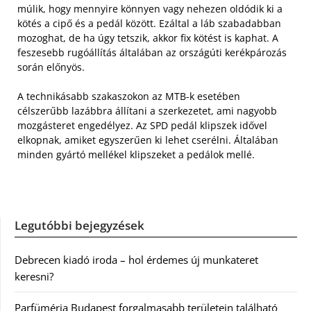
múlik, hogy mennyire könnyen vagy nehezen oldódik ki a
kötés a cipő és a pedál között. Ezáltal a láb szabadabban
mozoghat, de ha úgy tetszik, akkor fix kötést is kaphat. A
feszesebb rugóállítás általában az országúti kerékpározás
során előnyös.
A technikásabb szakaszokon az MTB-k esetében
célszerűbb lazábbra állítani a szerkezetet, ami nagyobb
mozgásteret engedélyez. Az SPD pedál klipszek idővel
elkopnak, amiket egyszerűen ki lehet cserélni. Általában
minden gyártó mellékel klipszeket a pedálok mellé.
Legutóbbi bejegyzések
Debrecen kiadó iroda – hol érdemes új munkateret
keresni?
Parfüméria Budapest forgalmasabb területein található