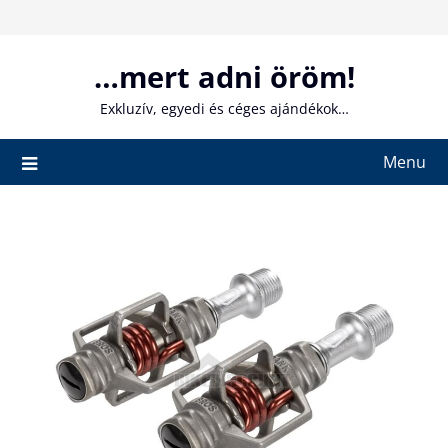
Skip
to
content
…mert adni öröm!
Exkluzív, egyedi és céges ajándékok…
Menu