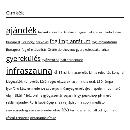
Címkék
ajándék
betonkerítés
bio tusfürdő
egyedi ékszerek
Eladó Lakás
fog implantátum
Budapest
Ferihegy parkolás
fog implantátum
Budapest
fogkő eltávolítás
Greffe de cheveux
gyerekulesszakaruhaz
gyerekülés
gyógytorna
hair transplant
infraszauna
klíma
klímaszerelés
klíma telepítés
konyhai
kiegészítők
könyvelés
különleges ékszerek
last minute utak
LED lámpa
lyukfúró készlet
medence szivattyú
műanyag erkélyajtó
napelem
nyomtató
olaj nélküli fritőz
online gyógyszertár
pajzsmirigy
peakshop
pH mérő
reklámajándék
Ruris kapálógép
shea vaj
Spirulina
sport mediátor
tea
szakácsnadrág
szerszám webáruház
termosztát
vonalkód nyomtató
zászló rendelés
öntapadós címke