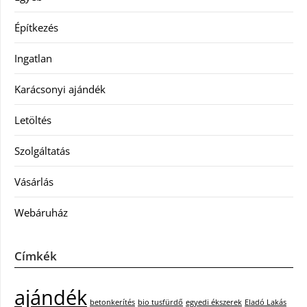
Építkezés
Ingatlan
Karácsonyi ajándék
Letöltés
Szolgáltatás
Vásárlás
Webáruház
Címkék
ajándék
betonkerítés
bio tusfürdő
egyedi ékszerek
Eladó Lakás