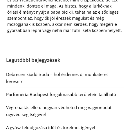
mindenki döntse el maga. Az biztos, hogy a lurkóknak
óriási élményt nyújt a baba bicikli, tehát ha az elsődleges
szempont az, hogy ők jól érezzék magukat és még
mozogjanak is közben, akkor nem kérdés, hogy megéri-e
gyorsabban lépni vagy néha már futni séta közben/helyett.
Legutóbbi bejegyzések
Debrecen kiadó iroda – hol érdemes új munkateret
keresni?
Parfüméria Budapest forgalmasabb területein található
Végrehajtás ellen: hogyan védheted meg vagyonodat
ügyvéd segítségével
A gyász feldolgozása időt és türelmet igényel