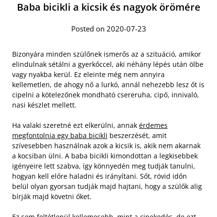
Baba bicikli a kicsik és nagyok örömére
Posted on 2020-07-23
Bizonyára minden szülőnek ismerős az a szituáció, amikor
elindulnak sétálni a gyerkőccel, aki néhány lépés után ölbe
vagy nyakba kerül. Ez eleinte még nem annyira
kellemetlen, de ahogy nő a lurkó, annál nehezebb lesz őt is
cipelni a kötelezőnek mondható csereruha, cipő, innivaló,
nasi készlet mellett.
Ha valaki szeretné ezt elkerülni, annak
érdemes
megfontolnia egy baba bicikli
beszerzését, amit
szívesebben használnak azok a kicsik is, akik nem akarnak
a kocsiban ülni. A baba bicikli kimondottan a legkisebbek
igényeire lett szabva, így könnyedén meg tudják tanulni,
hogyan kell előre haladni és irányítani. Sőt, rövid időn
belül olyan gyorsan tudják majd hajtani, hogy a szülők alig
bírják majd követni őket.
Ez sem feltétlenül kellemesebb, mint a cipekedés, de ezt