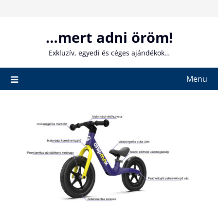
Skip
to
content
…mert adni öröm!
Exkluzív, egyedi és céges ajándékok…
Menu