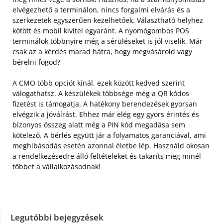
elvégezhető a terminálon, nincs forgalmi elvárás és a
szerkezetek egyszerűen kezelhetőek. Választható helyhez
kötött és mobil kivitel egyaránt. A nyomógombos POS
terminálok többnyire még a sérüléseket is jól viselik. Már
csak az a kérdés marad hátra, hogy megvásárold vagy
bérelni fogod?
A CMO több opciót kínál, ezek között kedved szerint
válogathatsz. A készülékek többsége még a QR kódos
fizetést is támogatja. A hatékony berendezések gyorsan
elvégzik a jóváírást. Ehhez már elég egy gyors érintés és
bizonyos összeg alatt még a PIN kód megadása sem
kötelező. A bérlés együtt jár a folyamatos garanciával, ami
meghibásodás esetén azonnal életbe lép. Használd okosan
a rendelkezésedre álló feltételeket és takaríts meg minél
többet a vállalkozásodnak!
Legutóbbi bejegyzések