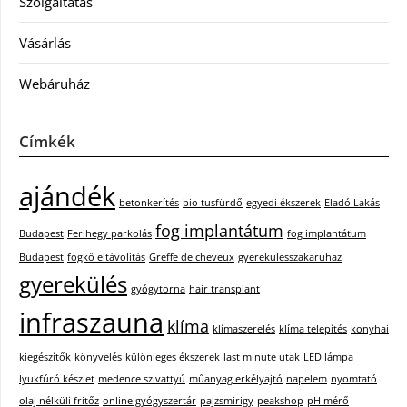
Szolgáltatás
Vásárlás
Webáruház
Címkék
ajándék
betonkerítés
bio tusfürdő
egyedi ékszerek
Eladó Lakás
fog implantátum
Budapest
Ferihegy parkolás
fog implantátum
Budapest
fogkő eltávolítás
Greffe de cheveux
gyerekulesszakaruhaz
gyerekülés
gyógytorna
hair transplant
infraszauna
klíma
klímaszerelés
klíma telepítés
konyhai
kiegészítők
könyvelés
különleges ékszerek
last minute utak
LED lámpa
lyukfúró készlet
medence szivattyú
műanyag erkélyajtó
napelem
nyomtató
olaj nélküli fritőz
online gyógyszertár
pajzsmirigy
peakshop
pH mérő