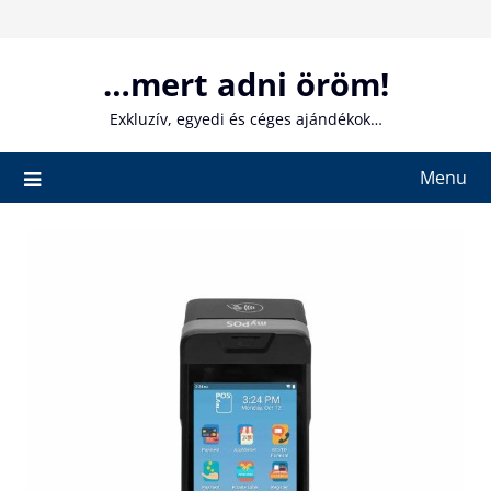
Skip
to
content
…mert adni öröm!
Exkluzív, egyedi és céges ajándékok…
Menu