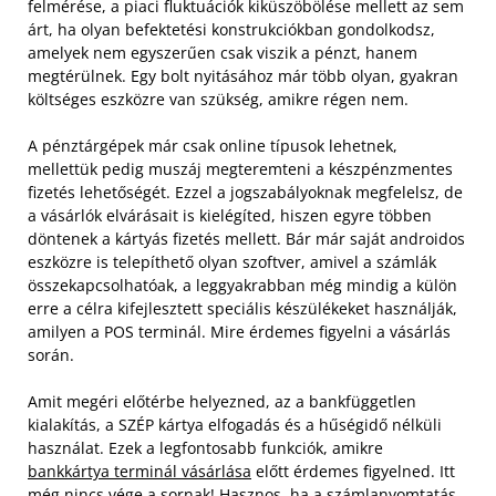
felmérése, a piaci fluktuációk kiküszöbölése mellett az sem
árt, ha olyan befektetési konstrukciókban gondolkodsz,
amelyek nem egyszerűen csak viszik a pénzt, hanem
megtérülnek. Egy bolt nyitásához már több olyan, gyakran
költséges eszközre van szükség, amikre régen nem.
A pénztárgépek már csak online típusok lehetnek,
mellettük pedig muszáj megteremteni a készpénzmentes
fizetés lehetőségét. Ezzel a jogszabályoknak megfelelsz, de
a vásárlók elvárásait is kielégíted, hiszen egyre többen
döntenek a kártyás fizetés mellett. Bár már saját androidos
eszközre is telepíthető olyan szoftver, amivel a számlák
összekapcsolhatóak, a leggyakrabban még mindig a külön
erre a célra kifejlesztett speciális készülékeket használják,
amilyen a POS terminál. Mire érdemes figyelni a vásárlás
során.
Amit megéri előtérbe helyezned, az a bankfüggetlen
kialakítás, a SZÉP kártya elfogadás és a hűségidő nélküli
használat. Ezek a legfontosabb funkciók, amikre
bankkártya terminál vásárlása
előtt érdemes figyelned. Itt
még nincs vége a sornak! Hasznos, ha a számlanyomtatás