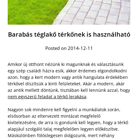
Barabás téglakő térkőnek is használható
Posted on 2014-12-11
Amikor új otthont nézünk ki magunknak és választásunk
egy szép családi házra esik, akkor érdemes elgondolkodni
azon, hogy a kert modern vagy antik hangulata érdekében
térkővel díszítsük a kinti felületeket. Akár a modern, akár
az antik mellett döntünk, tisztában kell lennünk azzal, hogy
nem egyszerű feladat a térkő lerakása
.
Nagyon sok mindenre kell figyelni a munkálatok során,
elsősorban az eltervezett mintázat megfelelő
kivitelezésére, de arra is gondunk kell legyen, hogy a térkő
alapjául szolgáló talaj megfelelően legyen előkészítve.
Máskülönben fölöslegesen dolgozunk, mert néhány