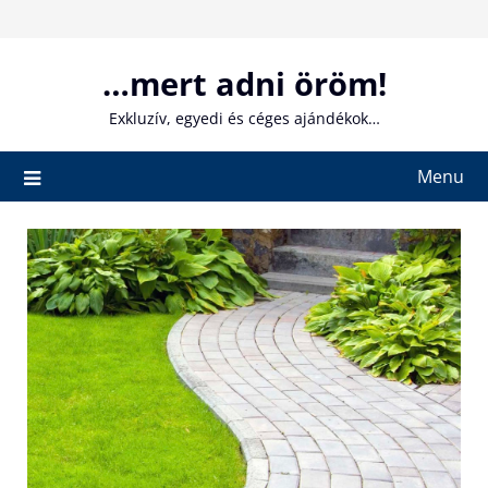
Skip
to
content
…mert adni öröm!
Exkluzív, egyedi és céges ajándékok…
Menu