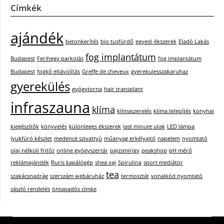
Címkék
ajándék
betonkerítés
bio tusfürdő
egyedi ékszerek
Eladó Lakás
fog implantátum
Budapest
Ferihegy parkolás
fog implantátum
Budapest
fogkő eltávolítás
Greffe de cheveux
gyerekulesszakaruhaz
gyerekülés
gyógytorna
hair transplant
infraszauna
klíma
klímaszerelés
klíma telepítés
konyhai
kiegészítők
könyvelés
különleges ékszerek
last minute utak
LED lámpa
lyukfúró készlet
medence szivattyú
műanyag erkélyajtó
napelem
nyomtató
olaj nélküli fritőz
online gyógyszertár
pajzsmirigy
peakshop
pH mérő
reklámajándék
Ruris kapálógép
shea vaj
Spirulina
sport mediátor
tea
szakácsnadrág
szerszám webáruház
termosztát
vonalkód nyomtató
zászló rendelés
öntapadós címke