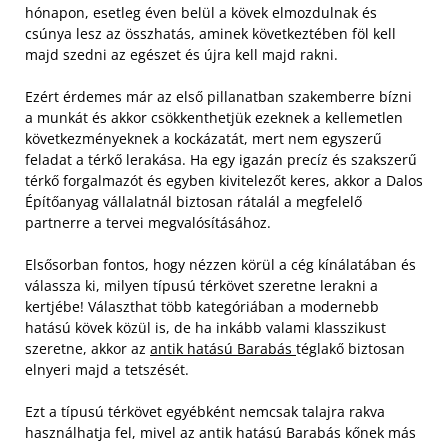
hónapon, esetleg éven belül a kövek elmozdulnak és
csúnya lesz az összhatás, aminek következtében föl kell
majd szedni az egészet és újra kell majd rakni.
Ezért érdemes már az első pillanatban szakemberre bízni
a munkát és akkor csökkenthetjük ezeknek a kellemetlen
következményeknek a kockázatát, mert nem egyszerű
feladat a térkő lerakása. Ha egy igazán precíz és szakszerű
térkő forgalmazót és egyben kivitelezőt keres, akkor a Dalos
Építőanyag vállalatnál biztosan rátalál a megfelelő
partnerre a tervei megvalósításához.
Elsősorban fontos, hogy nézzen körül a cég kínálatában és
válassza ki, milyen típusú térkövet szeretne lerakni a
kertjébe! Választhat több kategóriában a modernebb
hatású kövek közül is, de ha inkább valami klasszikust
szeretne, akkor az
antik hatású Barabás
téglakő biztosan
elnyeri majd a tetszését.
Ezt a típusú térkövet egyébként nemcsak talajra rakva
használhatja fel, mivel az antik hatású Barabás kőnek más