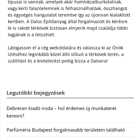
típusai is vannak, amelyek akár homlokzatburkolatnak,
vagy kerti falazóelemnek is felhasználhatóak, összhangot
és egységes hangulatot teremtve így az újonnan kialakított
kertben. A Dalos Építőanyag által forgalmazott és kérésre
le is rakott térkövek biztosan elnyerik majd családja többi
tagjának is a tetszését.
Látogasson el a cég weboldalára és válassza ki az Önök
ízléséhez leginkább közel álló stílust a térkövek terén, a
szállítást és a kivitelezést pedig bízza a Dalosra!
Legutóbbi bejegyzések
Debrecen kiadó iroda – hol érdemes új munkateret
keresni?
Parfüméria Budapest forgalmasabb területein található