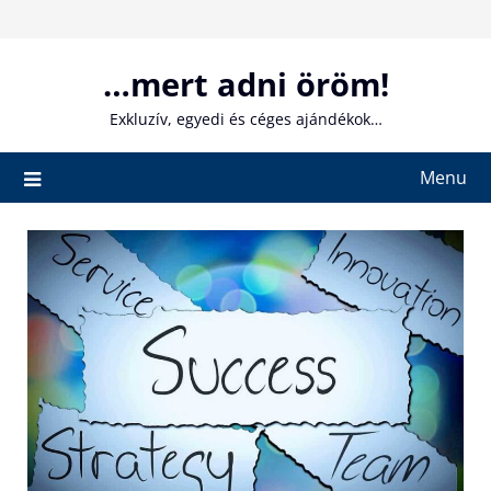
Skip
to
content
…mert adni öröm!
Exkluzív, egyedi és céges ajándékok…
Menu