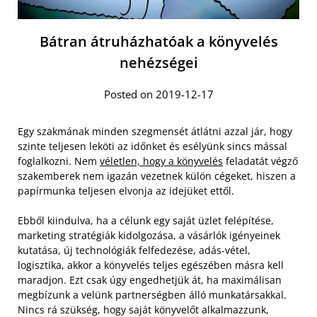
Bátran átruházhatóak a könyvelés
nehézségei
Posted on 2019-12-17
Egy szakmának minden szegmensét átlátni azzal jár, hogy
szinte teljesen leköti az időnket és esélyünk sincs mással
foglalkozni. Nem
véletlen, hogy a könyvelés
feladatát végző
szakemberek nem igazán vezetnek külön cégeket, hiszen a
papírmunka teljesen elvonja az idejüket ettől.
Ebből kiindulva, ha a célunk egy saját üzlet felépítése,
marketing stratégiák kidolgozása, a vásárlók igényeinek
kutatása, új technológiák felfedezése, adás-vétel,
logisztika, akkor a könyvelés teljes egészében másra kell
maradjon. Ezt csak úgy engedhetjük át, ha maximálisan
megbízunk a velünk partnerségben álló munkatársakkal.
Nincs rá szükség, hogy saját könyvelőt alkalmazzunk,