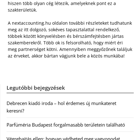
hiszen több olyan cég létezik, amelyeknek pont ez a
szakterületük.
A nextaccounting.hu oldalon további részleteket tudhatunk
meg az itt dolgozó, sokéves tapasztalattal rendelkező,
többek között könyvelésben és bérszámfejtésben jártas
szakemberekről. Több ok is felsorolható, hogy miért éri
meg partnerséget kötni. Amennyiben meggyőzőnek találjuk
az érveket, akkor bártan vágjunk bele a közös munkába!
Legutóbbi bejegyzések
Debrecen kiadó iroda – hol érdemes új munkateret
keresni?
Parfüméria Budapest forgalmasabb területein található
Végrehajtás ellen: hogyan védheted meg vagyonodat