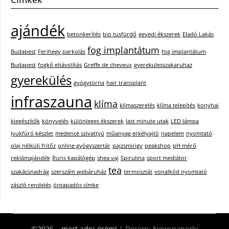
ajándék
betonkerítés
bio tusfürdő
egyedi ékszerek
Eladó Lakás
fog implantátum
Budapest
Ferihegy parkolás
fog implantátum
Budapest
fogkő eltávolítás
Greffe de cheveux
gyerekulesszakaruhaz
gyerekülés
gyógytorna
hair transplant
infraszauna
klíma
klímaszerelés
klíma telepítés
konyhai
kiegészítők
könyvelés
különleges ékszerek
last minute utak
LED lámpa
lyukfúró készlet
medence szivattyú
műanyag erkélyajtó
napelem
nyomtató
olaj nélküli fritőz
online gyógyszertár
pajzsmirigy
peakshop
pH mérő
reklámajándék
Ruris kapálógép
shea vaj
Spirulina
sport mediátor
tea
szakácsnadrág
szerszám webáruház
termosztát
vonalkód nyomtató
zászló rendelés
öntapadós címke
©2026 …mert adni öröm!
| Design:
Newspaperly