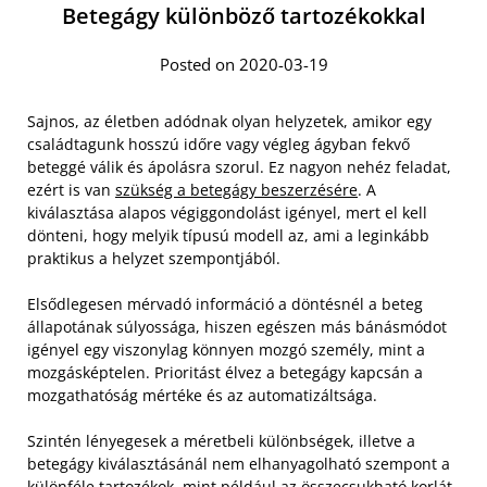
Betegágy különböző tartozékokkal
Posted on 2020-03-19
Sajnos, az életben adódnak olyan helyzetek, amikor egy
családtagunk hosszú időre vagy végleg ágyban fekvő
beteggé válik és ápolásra szorul. Ez nagyon nehéz feladat,
ezért is van
szükség a betegágy beszerzésére
. A
kiválasztása alapos végiggondolást igényel, mert el kell
dönteni, hogy melyik típusú modell az, ami a leginkább
praktikus a helyzet szempontjából.
Elsődlegesen mérvadó információ a döntésnél a beteg
állapotának súlyossága, hiszen egészen más bánásmódot
igényel egy viszonylag könnyen mozgó személy, mint a
mozgásképtelen. Prioritást élvez a betegágy kapcsán a
mozgathatóság mértéke és az automatizáltsága.
Szintén lényegesek a méretbeli különbségek, illetve a
betegágy kiválasztásánál nem elhanyagolható szempont a
különféle tartozékok, mint például az összecsukható korlát,