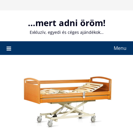
Skip
to
content
…mert adni öröm!
Exkluzív, egyedi és céges ajándékok…
Menu