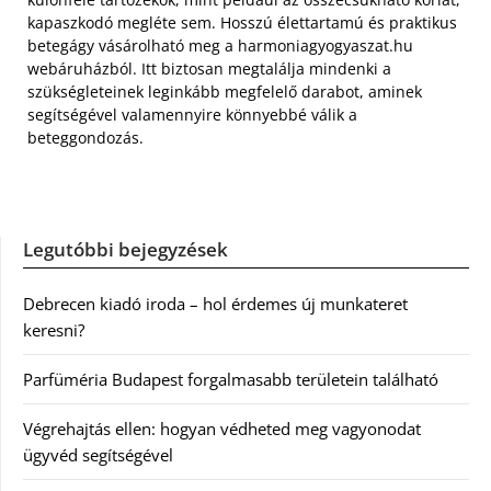
kapaszkodó megléte sem. Hosszú élettartamú és praktikus
betegágy vásárolható meg a harmoniagyogyaszat.hu
webáruházból. Itt biztosan megtalálja mindenki a
szükségleteinek leginkább megfelelő darabot, aminek
segítségével valamennyire könnyebbé válik a
beteggondozás.
Legutóbbi bejegyzések
Debrecen kiadó iroda – hol érdemes új munkateret
keresni?
Parfüméria Budapest forgalmasabb területein található
Végrehajtás ellen: hogyan védheted meg vagyonodat
ügyvéd segítségével