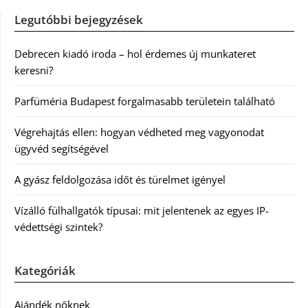
Legutóbbi bejegyzések
Debrecen kiadó iroda – hol érdemes új munkateret
keresni?
Parfüméria Budapest forgalmasabb területein található
Végrehajtás ellen: hogyan védheted meg vagyonodat
ügyvéd segítségével
A gyász feldolgozása időt és türelmet igényel
Vízálló fülhallgatók típusai: mit jelentenek az egyes IP-
védettségi szintek?
Kategóriák
Ajándék nőknek