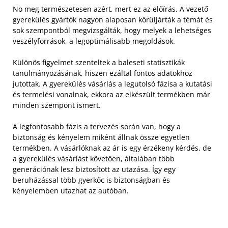
No meg természetesen azért, mert ez az előírás. A vezető
gyerekülés gyártók nagyon alaposan körüljárták a témát és
sok szempontból megvizsgálták, hogy melyek a lehetséges
veszélyforrások, a legoptimálisabb megoldások.
Különös figyelmet szenteltek a baleseti statisztikák
tanulmányozásának, hiszen ezáltal fontos adatokhoz
jutottak. A gyerekülés vásárlás a legutolsó fázisa a kutatási
és termelési vonalnak, ekkora az elkészült termékben már
minden szempont ismert.
A legfontosabb fázis a tervezés során van, hogy a
biztonság és kényelem miként állnak össze egyetlen
termékben. A vásárlóknak az ár is egy érzékeny kérdés, de
a gyerekülés vásárlást követően, általában több
generációnak lesz biztosított az utazása. Így egy
beruházással több gyerkőc is biztonságban és
kényelemben utazhat az autóban.