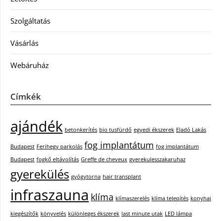
Szolgáltatás
Vásárlás
Webáruház
Címkék
ajándék
betonkerítés
bio tusfürdő
egyedi ékszerek
Eladó Lakás
fog implantátum
Budapest
Ferihegy parkolás
fog implantátum
Budapest
fogkő eltávolítás
Greffe de cheveux
gyerekulesszakaruhaz
gyerekülés
gyógytorna
hair transplant
infraszauna
klíma
klímaszerelés
klíma telepítés
konyhai
kiegészítők
könyvelés
különleges ékszerek
last minute utak
LED lámpa