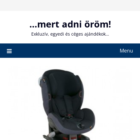
Skip
to
content
…mert adni öröm!
Exkluzív, egyedi és céges ajándékok…
Menu