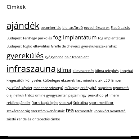
Címkék
ajándék
betonkerítés
bio tusfürdő
egyedi ékszerek
Eladó Lakás
fog implantátum
Budapest
Ferihegy parkolás
fog implantátum
Budapest
fogkő eltávolítás
Greffe de cheveux
gyerekulesszakaruhaz
gyerekülés
gyógytorna
hair transplant
infraszauna
klíma
klímaszerelés
klíma telepítés
konyhai
kiegészítők
könyvelés
különleges ékszerek
last minute utak
LED lámpa
lyukfúró készlet
medence szivattyú
műanyag erkélyajtó
napelem
nyomtató
olaj nélküli fritőz
online gyógyszertár
pajzsmirigy
peakshop
pH mérő
reklámajándék
Ruris kapálógép
shea vaj
Spirulina
sport mediátor
tea
szakácsnadrág
szerszám webáruház
termosztát
vonalkód nyomtató
zászló rendelés
öntapadós címke