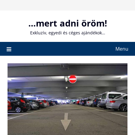
Skip
to
content
…mert adni öröm!
Exkluzív, egyedi és céges ajándékok…
Menu