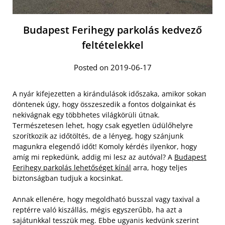
Budapest Ferihegy parkolás kedvező
feltételekkel
Posted on 2019-06-17
A nyár kifejezetten a kirándulások időszaka, amikor sokan
döntenek úgy, hogy összeszedik a fontos dolgainkat és
nekivágnak egy többhetes világkörüli útnak.
Természetesen lehet, hogy csak egyetlen üdülőhelyre
szorítkozik az időtöltés, de a lényeg, hogy szánjunk
magunkra elegendő időt! Komoly kérdés ilyenkor, hogy
amíg mi repkedünk, addig mi lesz az autóval? A
Budapest
Ferihegy parkolás lehetőséget kínál
arra, hogy teljes
biztonságban tudjuk a kocsinkat.
Annak ellenére, hogy megoldható busszal vagy taxival a
reptérre való kiszállás, mégis egyszerűbb, ha azt a
sajátunkkal tesszük meg. Ebbe ugyanis kedvünk szerint