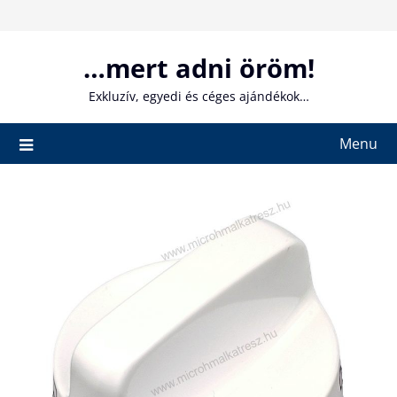
Skip
to
content
…mert adni öröm!
Exkluzív, egyedi és céges ajándékok…
Menu