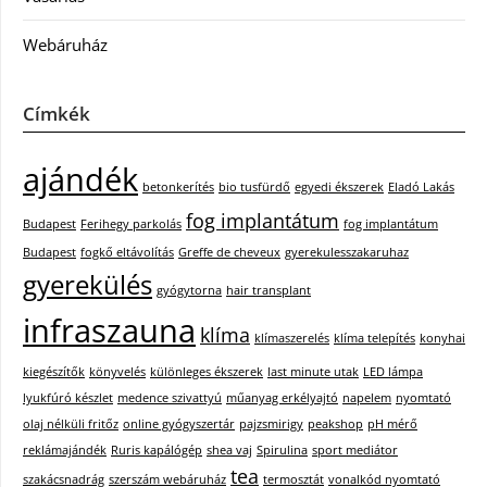
Webáruház
Címkék
ajándék
betonkerítés
bio tusfürdő
egyedi ékszerek
Eladó Lakás
fog implantátum
Budapest
Ferihegy parkolás
fog implantátum
Budapest
fogkő eltávolítás
Greffe de cheveux
gyerekulesszakaruhaz
gyerekülés
gyógytorna
hair transplant
infraszauna
klíma
klímaszerelés
klíma telepítés
konyhai
kiegészítők
könyvelés
különleges ékszerek
last minute utak
LED lámpa
lyukfúró készlet
medence szivattyú
műanyag erkélyajtó
napelem
nyomtató
olaj nélküli fritőz
online gyógyszertár
pajzsmirigy
peakshop
pH mérő
reklámajándék
Ruris kapálógép
shea vaj
Spirulina
sport mediátor
tea
szakácsnadrág
szerszám webáruház
termosztát
vonalkód nyomtató