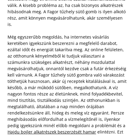
válik. A kisebb probléma az, ha csak bizonyos alkatrészek
hibásodnak meg. A Fagor tűzhely sütő gomb is ilyen alkotó
rész, amit könnyen megvásárolhatunk, akár személyesen
is.
Még egyszerűbb megoldás, ha internetes vásárlás
keretében igyekszünk beszerezni a megfelelő darabot,
ezáltal időt és energiát takarítva meg. Az online felületen,
az otthonunk kényelméből ki tudjuk választani a
számunkra szükséges alkatrészt, néhány mozdulattal
megvásárolhatjuk, onnantól kezdve csak a futár érkezéséig
kell várnunk. A Fagor tűzhely sütő gombra való várakozást
tölthetjük hasznosan, akár új receptek kitalálásával is, amit
később, a már működő sütőben, megalkothatunk.
A víz
nagyon fontos része az életünknek, mind folyadékbevitel,
mind tisztítás, tisztálkodás szintjén. Az otthonunkban is
megtalálható, általában a nap minden órájában
rendelkezésünkre áll, hideg és meleg víz egyaránt. Persze
meghibásodás előfordulhat a vízmelegítőnél is, ilyenkor
pedig igyekszünk minél előbb megoldani a problémát és a
Hajdu bojler alkatrészek beszerzését hamar
elintézni. Ezt