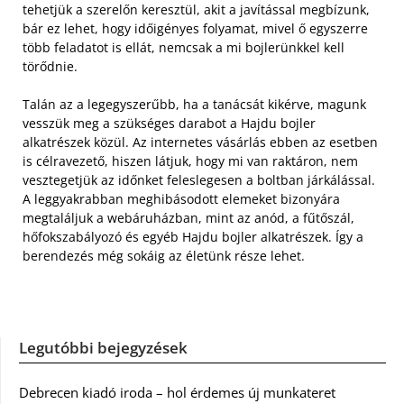
tehetjük a szerelőn keresztül, akit a javítással megbízunk,
bár ez lehet, hogy időigényes folyamat, mivel ő egyszerre
több feladatot is ellát, nemcsak a mi bojlerünkkel kell
törődnie.
Talán az a legegyszerűbb, ha a tanácsát kikérve, magunk
vesszük meg a szükséges darabot a Hajdu bojler
alkatrészek közül. Az internetes vásárlás ebben az esetben
is célravezető, hiszen látjuk, hogy mi van raktáron, nem
vesztegetjük az időnket feleslegesen a boltban járkálással.
A leggyakrabban meghibásodott elemeket bizonyára
megtaláljuk a webáruházban, mint az anód, a fűtőszál,
hőfokszabályozó és egyéb Hajdu bojler alkatrészek. Így a
berendezés még sokáig az életünk része lehet.
Legutóbbi bejegyzések
Debrecen kiadó iroda – hol érdemes új munkateret