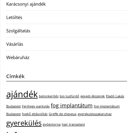
Karácsonyi ajándék
Letöltés
Szolgáltatás
Vásárlás
Webáruház
Címkék
ajándék
betonkerítés
bio tusfürdő
egyedi ékszerek
Eladó Lakás
fog implantátum
Budapest
Ferihegy parkolás
fog implantátum
Budapest
fogkő eltávolítás
Greffe de cheveux
gyerekulesszakaruhaz
gyerekülés
gyógytorna
hair transplant