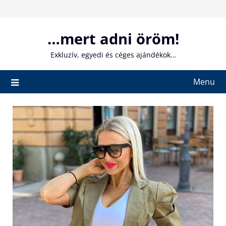
Skip
to
content
…mert adni öröm!
Exkluzív, egyedi és céges ajándékok…
Menu