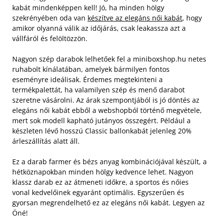
kabát mindenképpen kell! Jó, ha minden hölgy
szekrényében oda van
készítve az elegáns női kabát
, hogy
amikor olyanná válik az időjárás, csak leakassza azt a
vállfáról és felöltözzön.
Nagyon szép darabok lelhetőek fel a miniboxshop.hu netes
ruhabolt kínálatában, amelyek bármilyen fontos
eseményre ideálisak. Érdemes megtekinteni a
termékpalettát, ha valamilyen szép és menő darabot
szeretne vásárolni.
Az árak szempontjából is jó döntés az
elegáns női kabát ebből a webshopból történő megvétele,
mert sok modell kapható jutányos összegért. Például a
készleten lévő hosszú Classic ballonkabát jelenleg 20%
árleszállítás alatt áll.
Ez a darab farmer és bézs anyag kombinációjával készült, a
hétköznapokban minden hölgy kedvence lehet. Nagyon
klassz darab ez az átmeneti időkre, a sportos és nőies
vonal kedvelőinek egyaránt optimális. Egyszerűen és
gyorsan megrendelhető ez az elegáns női kabát. Legyen az
Öné!