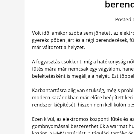
berend
Posted 
Volt idő, amikor szóba sem jöhetett az elekt
gyerekcipőben járt és a régi berendezések, f
már változott a helyzet.
A fogyasztás csökkent, míg a hatékonyság nő
fűtés
mára már nemcsak egy vágyálom, hanem
befektetésként is megállja a helyét. Ezt többe
Karbantartásra alig van szükség, mégis pro
modern kazánokban már előre beépített kering
rendszer kiépítését, hiszen nem kell külön bes
Ezen kívül, az elektromos központi fűtés és
gombnyomással beszerezhetjük a warmat.hu 
kazánt, a HMV vezérlést, a tágulási tartályt 