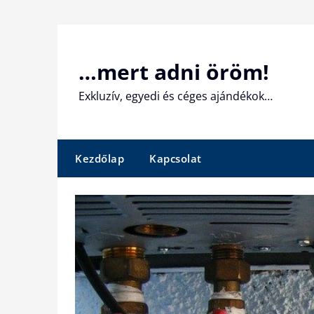
Skip
to
content
…mert adni öröm!
Exkluzív, egyedi és céges ajándékok…
Kezdőlap
Kapcsolat