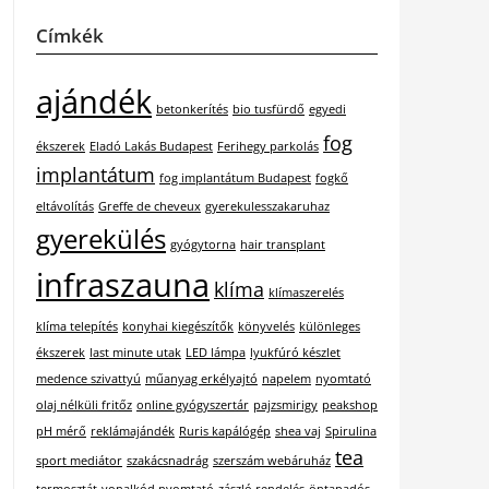
Címkék
ajándék
betonkerítés
bio tusfürdő
egyedi
fog
ékszerek
Eladó Lakás Budapest
Ferihegy parkolás
implantátum
fog implantátum Budapest
fogkő
eltávolítás
Greffe de cheveux
gyerekulesszakaruhaz
gyerekülés
gyógytorna
hair transplant
infraszauna
klíma
klímaszerelés
klíma telepítés
konyhai kiegészítők
könyvelés
különleges
ékszerek
last minute utak
LED lámpa
lyukfúró készlet
medence szivattyú
műanyag erkélyajtó
napelem
nyomtató
olaj nélküli fritőz
online gyógyszertár
pajzsmirigy
peakshop
pH mérő
reklámajándék
Ruris kapálógép
shea vaj
Spirulina
tea
sport mediátor
szakácsnadrág
szerszám webáruház