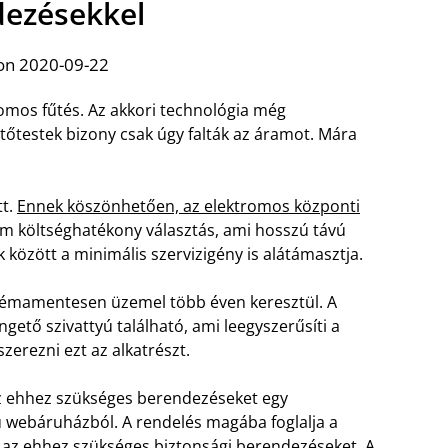
ezésekkel
on 2020-09-22
romos fűtés. Az akkori technológia még
űtőtestek bizony csak úgy falták az áramot. Mára
tt.
Ennek köszönhetően, az elektromos központi
 költséghatékony választás, ami hosszú távú
k között a minimális szervizigény is alátámasztja.
blémamentesen üzemel több éven keresztül. A
ető szivattyú található, ami leegyszerűsíti a
zerezni ezt az alkatrészt.
 az ehhez szükséges berendezéseket egy
webáruházból. A rendelés magába foglalja a
és az ehhez szükséges biztonsági berendezéseket. A