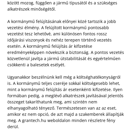
között mozog, függően a jármű típusától és a szükséges
alkatrészek minőségétől.
A kormánymű felújításának előnyei közé tartozik a jobb
vezetési élmény. A felújított kormánymű pontosabb
vezetést tesz lehetővé, ami különösen fontos rossz
időjárási viszonyok és nehéz terepen történő vezetés
esetén. A kormánymű felújítás ár kifizetése
eredményeképpen növekszik a biztonság. A pontos vezetés
közvetlenül javítja a jármű útstabilitását és egyértelműen
csökkenti a balesetek esélyét.
Ugyanakkor beszélnünk kell még a költséghatékonyságról
is. A kormánymű teljes cseréje sokkal költségesebb lehet,
mint a kormánymű felújítás ár esetenkénti kifizetése. Ilyen
formában pedig, a meglévő alkatrészek javításával jelentős
összeget takaríthatunk meg, ami szintén nem
elhanyagolható tényező. Természetesen van az az eset,
amikor ez nem opció, de azt majd a szakemberek állapítják
meg. A grantech.hu weboldalon minden részletre fény
derül.