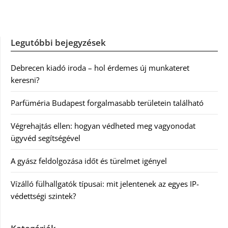
Legutóbbi bejegyzések
Debrecen kiadó iroda – hol érdemes új munkateret
keresni?
Parfüméria Budapest forgalmasabb területein található
Végrehajtás ellen: hogyan védheted meg vagyonodat
ügyvéd segítségével
A gyász feldolgozása időt és türelmet igényel
Vízálló fülhallgatók típusai: mit jelentenek az egyes IP-
védettségi szintek?