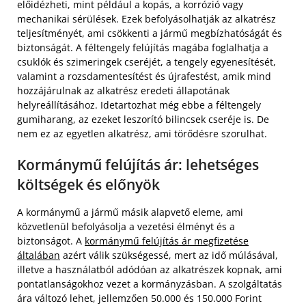
előidézheti, mint például a kopás, a korrózió vagy
mechanikai sérülések. Ezek befolyásolhatják az alkatrész
teljesítményét, ami csökkenti a jármű megbízhatóságát és
biztonságát. A féltengely felújítás magába foglalhatja a
csuklók és szimeringek cseréjét, a tengely egyenesítését,
valamint a rozsdamentesítést és újrafestést, amik mind
hozzájárulnak az alkatrész eredeti állapotának
helyreállításához. Idetartozhat még ebbe a féltengely
gumiharang, az ezeket leszorító bilincsek cseréje is. De
nem ez az egyetlen alkatrész, ami törődésre szorulhat.
Kormánymű felújítás ár: lehetséges
költségek és előnyök
A kormánymű a jármű másik alapvető eleme, ami
közvetlenül befolyásolja a vezetési élményt és a
biztonságot. A
kormánymű felújítás ár megfizetése
általában
azért válik szükségessé, mert az idő múlásával,
illetve a használatból adódóan az alkatrészek kopnak, ami
pontatlanságokhoz vezet a kormányzásban. A szolgáltatás
ára változó lehet, jellemzően 50.000 és 150.000 Forint