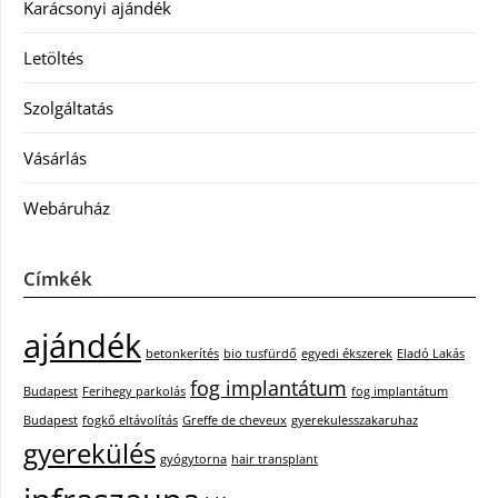
Karácsonyi ajándék
Letöltés
Szolgáltatás
Vásárlás
Webáruház
Címkék
ajándék
betonkerítés
bio tusfürdő
egyedi ékszerek
Eladó Lakás
fog implantátum
Budapest
Ferihegy parkolás
fog implantátum
Budapest
fogkő eltávolítás
Greffe de cheveux
gyerekulesszakaruhaz
gyerekülés
gyógytorna
hair transplant