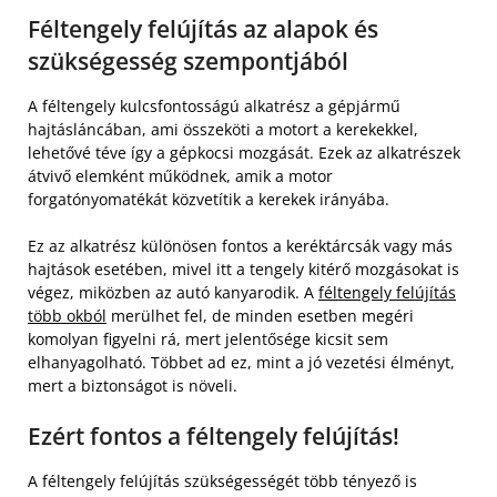
Féltengely felújítás az alapok és
szükségesség szempontjából
A féltengely kulcsfontosságú alkatrész a gépjármű
hajtásláncában, ami összeköti a motort a kerekekkel,
lehetővé téve így a gépkocsi mozgását. Ezek az alkatrészek
átvivő elemként működnek, amik a motor
forgatónyomatékát közvetítik a kerekek irányába.
Ez az alkatrész különösen fontos a keréktárcsák vagy más
hajtások esetében, mivel itt a tengely kitérő mozgásokat is
végez, miközben az autó kanyarodik. A
féltengely felújítás
több okból
merülhet fel, de minden esetben megéri
komolyan figyelni rá, mert jelentősége kicsit sem
elhanyagolható. Többet ad ez, mint a jó vezetési élményt,
mert a biztonságot is növeli.
Ezért fontos a féltengely felújítás!
A féltengely felújítás szükségességét több tényező is