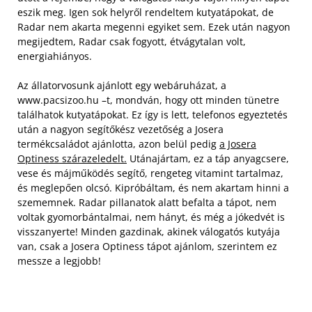
eszik meg. Igen sok helyről rendeltem kutyatápokat, de
Radar nem akarta megenni egyiket sem. Ezek után nagyon
megijedtem, Radar csak fogyott, étvágytalan volt,
energiahiányos.
Az állatorvosunk ajánlott egy webáruházat, a
www.pacsizoo.hu –t, mondván, hogy ott minden tünetre
találhatok kutyatápokat. Ez így is lett, telefonos egyeztetés
után a nagyon segítőkész vezetőség a Josera
termékcsaládot ajánlotta, azon belül pedig
a Josera
Optiness szárazeledelt.
Utánajártam, ez a táp anyagcsere,
vese és májműködés segítő, rengeteg vitamint tartalmaz,
és meglepően olcsó. Kipróbáltam, és nem akartam hinni a
szememnek. Radar pillanatok alatt befalta a tápot, nem
voltak gyomorbántalmai, nem hányt, és még a jókedvét is
visszanyerte! Minden gazdinak, akinek válogatós kutyája
van, csak a Josera Optiness tápot ajánlom, szerintem ez
messze a legjobb!