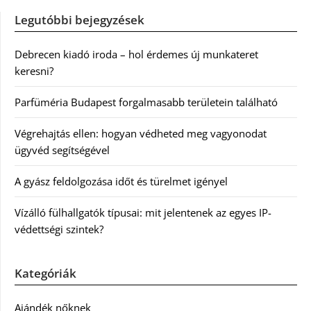
Legutóbbi bejegyzések
Debrecen kiadó iroda – hol érdemes új munkateret
keresni?
Parfüméria Budapest forgalmasabb területein található
Végrehajtás ellen: hogyan védheted meg vagyonodat
ügyvéd segítségével
A gyász feldolgozása időt és türelmet igényel
Vízálló fülhallgatók típusai: mit jelentenek az egyes IP-
védettségi szintek?
Kategóriák
Ajándék nőknek