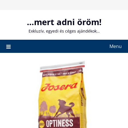
Skip
to
content
…mert adni öröm!
Exkluzív, egyedi és céges ajándékok…
Menu