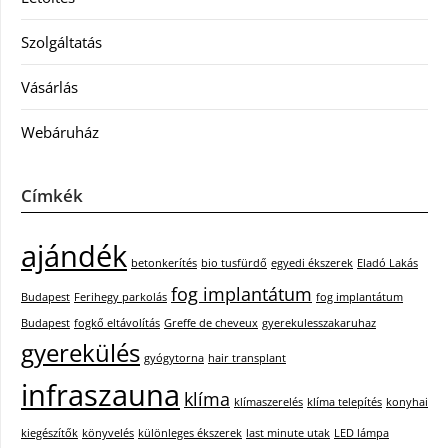
Szolgáltatás
Vásárlás
Webáruház
Címkék
ajándék
betonkerítés
bio tusfürdő
egyedi ékszerek
Eladó Lakás
fog implantátum
Budapest
Ferihegy parkolás
fog implantátum
Budapest
fogkő eltávolítás
Greffe de cheveux
gyerekulesszakaruhaz
gyerekülés
gyógytorna
hair transplant
infraszauna
klíma
klímaszerelés
klíma telepítés
konyhai
kiegészítők
könyvelés
különleges ékszerek
last minute utak
LED lámpa