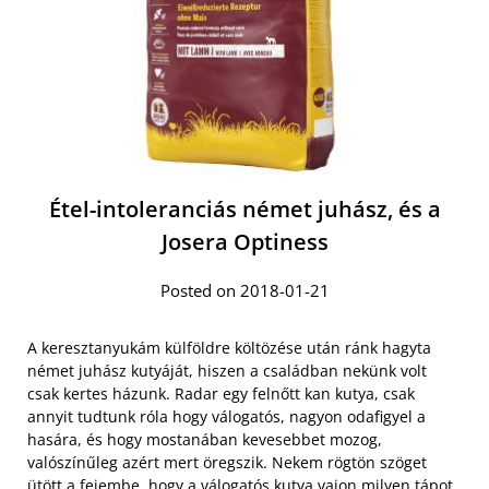
Étel-intoleranciás német juhász, és a
Josera Optiness
Posted on 2018-01-21
A keresztanyukám külföldre költözése után ránk hagyta
német juhász kutyáját, hiszen a családban nekünk volt
csak kertes házunk. Radar egy felnőtt kan kutya, csak
annyit tudtunk róla hogy válogatós, nagyon odafigyel a
hasára, és hogy mostanában kevesebbet mozog,
valószínűleg azért mert öregszik. Nekem rögtön szöget
ütött a fejembe, hogy a válogatós kutya vajon milyen tápot