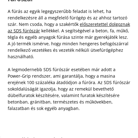
A fúrás az egyik legegyszerűbb feladat is lehet, ha
rendelkezésre áll a megfelelő fúrógép és az ahhoz tartozó
szár. Nem csoda, hogy a szakértők
előszeretettel dolgoznak
az SDS fúrószár
kellékkel. A segítségével a beton, fa, műkő,
tégla és egyéb anyagok fúrása szinte már gyerekjáték lesz.
A jó termék ismérve, hogy minden hengeres befogószárral
rendelkező vezetékes és vezeték nélküli ütvefúrógéphez
használható.
A legmodernebb SDS fúrószár esetében már adott a
Power-Grip rendszer, ami garantálja, hogy a masina
erejének 100 százaléka átadódjon a fúróra. Az SDS fúrószár
sokoldalúságát igazolja, hogy az remekül bevethető
dübelfuratok készítésére, valamint furatok készítésére
betonban, gránitban, természetes és műkövekben,
falazatban és sok egyéb anyagban.