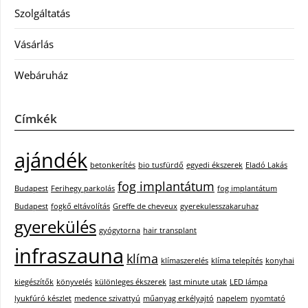
Szolgáltatás
Vásárlás
Webáruház
Címkék
ajándék
betonkerítés
bio tusfürdő
egyedi ékszerek
Eladó Lakás
fog implantátum
Budapest
Ferihegy parkolás
fog implantátum
Budapest
fogkő eltávolítás
Greffe de cheveux
gyerekulesszakaruhaz
gyerekülés
gyógytorna
hair transplant
infraszauna
klíma
klímaszerelés
klíma telepítés
konyhai
kiegészítők
könyvelés
különleges ékszerek
last minute utak
LED lámpa
lyukfúró készlet
medence szivattyú
műanyag erkélyajtó
napelem
nyomtató