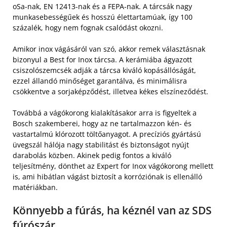
oSa-nak, EN 12413-nak és a FEPA-nak. A tárcsák nagy
munkasebességűek és hosszú élettartamúak, így 100
százalék, hogy nem fognak csalódást okozni.
Amikor inox vágásáról van szó, akkor remek választásnak
bizonyul a Best for Inox tárcsa. A kerámiába ágyazott
csiszolószemcsék adják a tárcsa kiváló kopásállóságát,
ezzel állandó minőséget garantálva, és minimálisra
csökkentve a sorjaképződést, illetvea kékes elszíneződést.
Továbbá a vágókorong kialakításakor arra is figyeltek a
Bosch szakemberei, hogy az ne tartalmazzon kén- és
vastartalmú klórozott töltőanyagot. A precíziós gyártású
üvegszál hálója nagy stabilitást és biztonságot nyújt
darabolás közben. Akinek pedig fontos a kiváló
teljesítmény, dönthet az Expert for Inox vágókorong mellett
is, ami hibátlan vágást biztosít a korróziónak is ellenálló
matériákban.
Könnyebb a fúrás, ha kéznél van az SDS
fúrószár