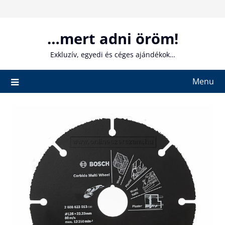
Skip
to
content
…mert adni öröm!
Exkluzív, egyedi és céges ajándékok…
Menu