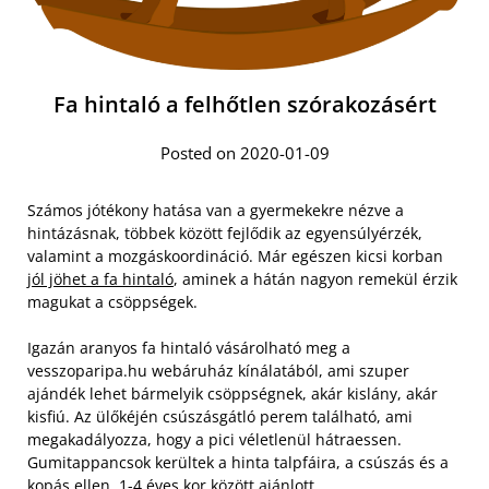
Fa hintaló a felhőtlen szórakozásért
Posted on 2020-01-09
Számos jótékony hatása van a gyermekekre nézve a
hintázásnak, többek között fejlődik az egyensúlyérzék,
valamint a mozgáskoordináció. Már egészen kicsi korban
jól jöhet a fa hintaló
, aminek a hátán nagyon remekül érzik
magukat a csöppségek.
Igazán aranyos fa hintaló vásárolható meg a
vesszoparipa.hu webáruház kínálatából, ami szuper
ajándék lehet bármelyik csöppségnek, akár kislány, akár
kisfiú. Az ülőkéjén csúszásgátló perem található, ami
megakadályozza, hogy a pici véletlenül hátraessen.
Gumitappancsok kerültek a hinta talpfáira, a csúszás és a
kopás ellen. 1-4 éves kor között ajánlott.