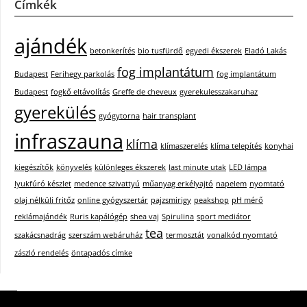
Címkék
ajándék
betonkerítés
bio tusfürdő
egyedi ékszerek
Eladó Lakás
fog implantátum
Budapest
Ferihegy parkolás
fog implantátum
Budapest
fogkő eltávolítás
Greffe de cheveux
gyerekulesszakaruhaz
gyerekülés
gyógytorna
hair transplant
infraszauna
klíma
klímaszerelés
klíma telepítés
konyhai
kiegészítők
könyvelés
különleges ékszerek
last minute utak
LED lámpa
lyukfúró készlet
medence szivattyú
műanyag erkélyajtó
napelem
nyomtató
olaj nélküli fritőz
online gyógyszertár
pajzsmirigy
peakshop
pH mérő
reklámajándék
Ruris kapálógép
shea vaj
Spirulina
sport mediátor
tea
szakácsnadrág
szerszám webáruház
termosztát
vonalkód nyomtató
zászló rendelés
öntapadós címke