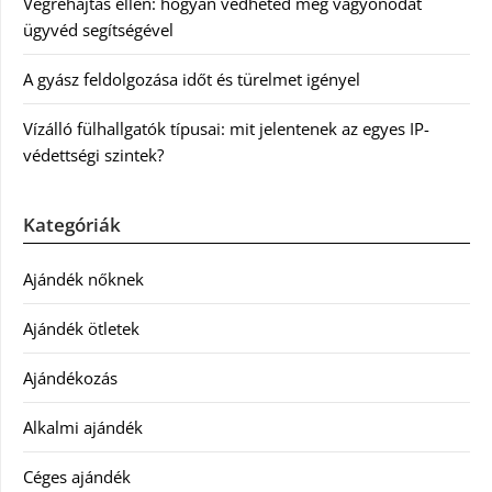
Végrehajtás ellen: hogyan védheted meg vagyonodat
ügyvéd segítségével
A gyász feldolgozása időt és türelmet igényel
Vízálló fülhallgatók típusai: mit jelentenek az egyes IP-
védettségi szintek?
Kategóriák
Ajándék nőknek
Ajándék ötletek
Ajándékozás
Alkalmi ajándék
Céges ajándék