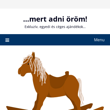
Skip
to
content
…mert adni öröm!
Exkluzív, egyedi és céges ajándékok…
Menu