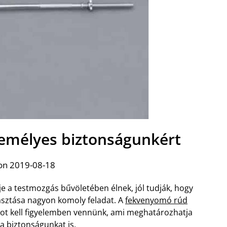
emélyes biztonságunkért
on 2019-08-18
je a testmozgás bűvöletében élnek, jól tudják, hogy
lasztása nagyon komoly feladat. A
fekvenyomó rúd
t kell figyelemben vennünk, ami meghatározhatja
a biztonságunkat is.