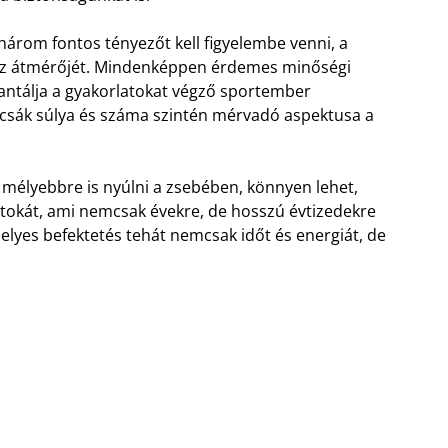
árom fontos tényezőt kell figyelembe venni, a
 az átmérőjét. Mindenképpen érdemes minőségi
arantálja a gyakorlatokat végző sportember
árcsák súlya és száma szintén mérvadó aspektusa a
 mélyebbre is nyúlni a zsebében, könnyen lehet,
tokát, ami nemcsak évekre, de hosszú évtizedekre
helyes befektetés tehát nemcsak időt és energiát, de