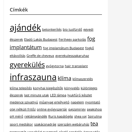
Címkék
ajándék
betonkerítés
bio tusfürdő
egyedi
fog
ékszerek
Eladó Lakás Budapest
Ferihegy parkolás
implantátum
fog implantátum Budapest
fogkő
eltávolítás
Greffe de cheveux
gyerekulesszakaruhaz
gyerekülés
gyógytorna
hair transplant
infraszauna
klíma
klímaszerelés
klíma telepítés
konyhai kiegészítők
könyvelés
különleges
ékszerek
last minute utak
LED lámpa
lyukfúró készlet
medence szivattyú
műanyag erkélyajtó
napelem
nyomtató
olaj nélküli fritőz
online gyógyszertár
pajzsmirigy
peakshop
pH mérő
reklámajándék
Ruris kapálógép
shea vaj
Spirulina
tea
sport mediátor
szakácsnadrág
szerszám webáruház