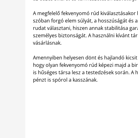
A megfelelő fekvenyomó rúd kiválasztásakor h
szóban forgó elem súlyát, a hosszúságát és
rudat választani, hiszen annak stabilitása g
személyes biztonságát. A használni kívánt t
vásárlásnak.
Amennyiben helyesen dönt és hajlandó kicsit
hogy olyan fekvenyomó rúd képezi majd a bir
is hűséges társa lesz a testedzések során. A 
pénzt is spórol a kasszának.