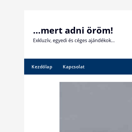
Skip
to
content
…mert adni öröm!
Exkluzív, egyedi és céges ajándékok…
Kezdőlap
Kapcsolat