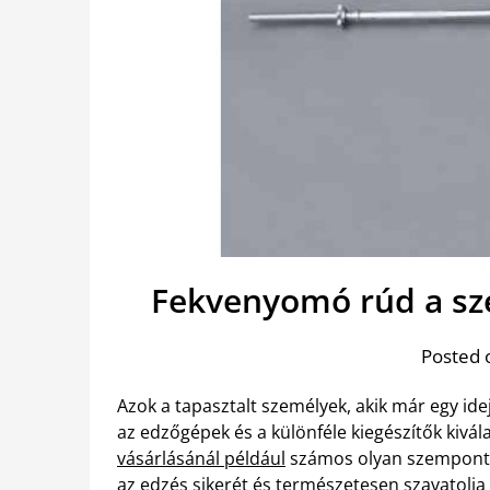
Fekvenyomó rúd a sz
Posted 
Azok a tapasztalt személyek, akik már egy ide
az edzőgépek és a különféle kiegészítők kivá
vásárlásánál például
számos olyan szemponto
az edzés sikerét és természetesen szavatolja 