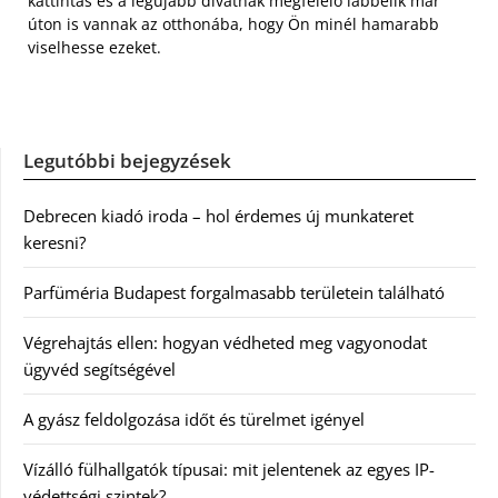
kattintás és a legújabb divatnak megfelelő lábbelik már
úton is vannak az otthonába, hogy Ön minél hamarabb
viselhesse ezeket.
Legutóbbi bejegyzések
Debrecen kiadó iroda – hol érdemes új munkateret
keresni?
Parfüméria Budapest forgalmasabb területein található
Végrehajtás ellen: hogyan védheted meg vagyonodat
ügyvéd segítségével
A gyász feldolgozása időt és türelmet igényel
Vízálló fülhallgatók típusai: mit jelentenek az egyes IP-
védettségi szintek?