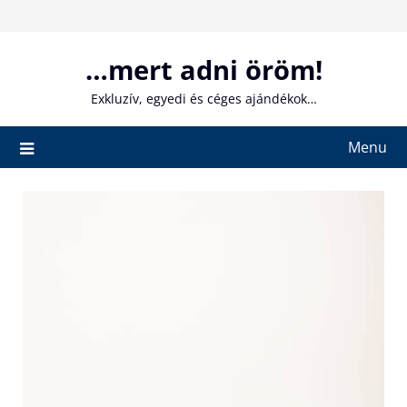
Skip
to
content
…mert adni öröm!
Exkluzív, egyedi és céges ajándékok…
Menu