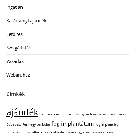
Ingatlan
Karácsonyi ajándék
Letöltés
Szolgáltatás
Vásárlás
Webáruház
Címkék
ajándék
betonkerítés
bio tusfürdő
egyedi ékszerek
Eladó Lakás
fog implantátum
Budapest
Ferihegy parkolás
fog implantátum
Budapest
fogkő eltávolítás
Greffe de cheveux
gyerekulesszakaruhaz