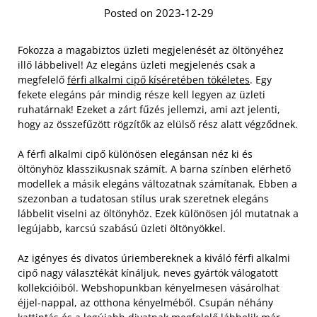
Posted on 2023-12-29
Fokozza a magabiztos üzleti megjelenését az öltönyéhez
illő lábbelivel! Az elegáns üzleti megjelenés csak a
megfelelő
férfi alkalmi cipő kíséretében tökéletes
. Egy
fekete elegáns pár mindig része kell legyen az üzleti
ruhatárnak! Ezeket a zárt fűzés jellemzi, ami azt jelenti,
hogy az összefűzött rögzítők az elülső rész alatt végződnek.
A férfi alkalmi cipő különösen elegánsan néz ki és
öltönyhöz klasszikusnak számít. A barna színben elérhető
modellek a másik elegáns változatnak számítanak.
Ebben a
szezonban a tudatosan stílus urak szeretnek elegáns
lábbelit viselni az öltönyhöz. Ezek különösen jól mutatnak a
legújabb, karcsú szabású üzleti öltönyökkel.
Az igényes és divatos úriembereknek a kiváló férfi alkalmi
cipő nagy választékát kínáljuk, neves gyártók válogatott
kollekcióiból. Webshopunkban kényelmesen vásárolhat
éjjel-nappal, az otthona kényelméből. Csupán néhány