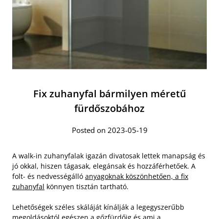
Fix zuhanyfal bármilyen méretű
fürdőszobához
Posted on 2023-05-19
A walk-in zuhanyfalak igazán divatosak lettek manapság és
jó okkal, hiszen tágasak, elegánsak és hozzáférhetőek. A
folt- és nedvességálló
anyagoknak köszönhetően, a fix
zuhanyfal
könnyen tisztán tartható.
Lehetőségek széles skáláját kínálják a legegyszerűbb
megoldásoktól egészen a gőzfürdőig és ami a