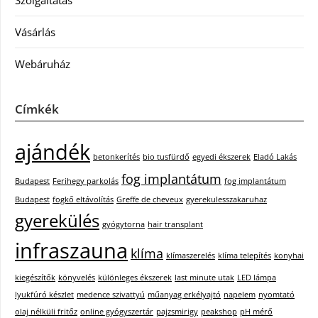
Szolgáltatás
Vásárlás
Webáruház
Címkék
ajándék
betonkerítés
bio tusfürdő
egyedi ékszerek
Eladó Lakás
fog implantátum
Budapest
Ferihegy parkolás
fog implantátum
Budapest
fogkő eltávolítás
Greffe de cheveux
gyerekulesszakaruhaz
gyerekülés
gyógytorna
hair transplant
infraszauna
klíma
klímaszerelés
klíma telepítés
konyhai
kiegészítők
könyvelés
különleges ékszerek
last minute utak
LED lámpa
lyukfúró készlet
medence szivattyú
műanyag erkélyajtó
napelem
nyomtató
olaj nélküli fritőz
online gyógyszertár
pajzsmirigy
peakshop
pH mérő