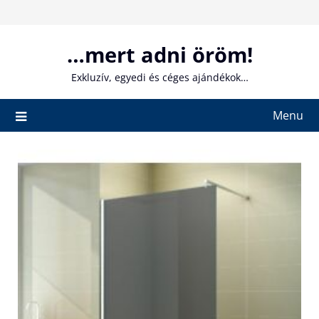
Skip
to
content
…mert adni öröm!
Exkluzív, egyedi és céges ajándékok…
Menu