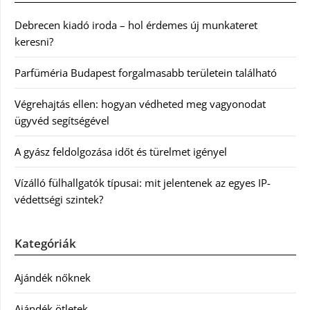
Debrecen kiadó iroda – hol érdemes új munkateret
keresni?
Parfüméria Budapest forgalmasabb területein található
Végrehajtás ellen: hogyan védheted meg vagyonodat
ügyvéd segítségével
A gyász feldolgozása időt és türelmet igényel
Vízálló fülhallgatók típusai: mit jelentenek az egyes IP-
védettségi szintek?
Kategóriák
Ajándék nőknek
Ajándék ötletek