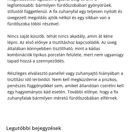
legfontosabb: bármilyen fürdőszobában gyönyörűek,
stílustól függetlenül. A fix zuhanyfal egy teljesen nyitott és
üvegezett megoldás ajtók nélkül és egy síkban van a
fürdőszoba többi részével.
Nincs saját küszöb, tehát nincs akadály, amin át kéne
lépni. Az első előnye a tisztításhoz kapcsolódik. Az üveg
általában könnyebben tisztítható, mint a kádas
kombinációk tipikus porcelán felülete, mert nem ugyanúgy
tapad hozzá a szennyeződés.
Részleges elválasztó panellel vagy zuhanyajtó hiányában a
tisztítási idő lerövidül. Nem kell megküzdenie a piszkos,
penészes függönyökkel sem, amiket állandóan cserélni kell
egy hagyományos kád esetén. További előnye, hogy a fix
zuhanyfalak bármilyen méretű fürdőszobában elférnek.
Legutóbbi bejegyzések