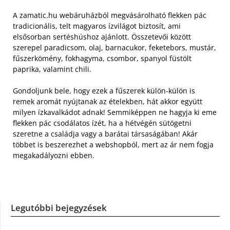
A zamatic.hu webáruházból megvásárolható flekken pác
tradicionális, telt magyaros ízvilágot biztosít, ami
elsősorban sertéshúshoz ajánlott. Összetevői között
szerepel paradicsom, olaj, barnacukor, feketebors, mustár,
fűszerkömény, fokhagyma, csombor, spanyol füstölt
paprika, valamint chili.
Gondoljunk bele, hogy ezek a fűszerek külön-külön is
remek aromát nyújtanak az ételekben, hát akkor együtt
milyen ízkavalkádot adnak! Semmiképpen ne hagyja ki eme
flekken pác csodálatos ízét, ha a hétvégén sütögetni
szeretne a családja vagy a barátai társaságában! Akár
többet is beszerezhet a webshopból, mert az ár nem fogja
megakadályozni ebben.
Legutóbbi bejegyzések