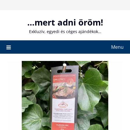
Skip
to
content
…mert adni öröm!
Exkluzív, egyedi és céges ajándékok…
Menu