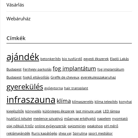
Vásárlás
Webáruház
Címkék
ajándék
betonkerítés
bio tusfürdő
egyedi ékszerek
Eladó Lakás
fog implantátum
Budapest
Ferihegy parkolás
fog implantátum
Budapest
fogkő eltávolítás
Greffe de cheveux
gyerekulesszakaruhaz
gyerekülés
gyógytorna
hair transplant
infraszauna
klíma
klímaszerelés
klíma telepítés
konyhai
kiegészítők
könyvelés
különleges ékszerek
last minute utak
LED lámpa
lyukfúró készlet
medence szivattyú
műanyag erkélyajtó
napelem
nyomtató
olaj nélküli fritőz
online gyógyszertár
pajzsmirigy
peakshop
pH mérő
reklámajándék
Ruris kapálógép
shea vaj
Spirulina
sport mediátor