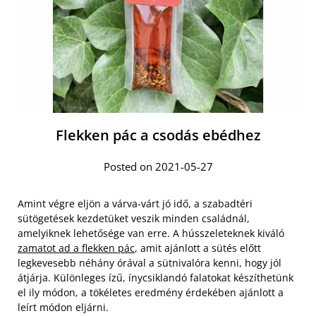
Flekken pác a csodás ebédhez
Posted on 2021-05-27
Amint végre eljön a várva-várt jó idő, a szabadtéri
sütögetések kezdetüket veszik minden családnál,
amelyiknek lehetősége van erre. A hússzeleteknek kiváló
zamatot ad a flekken pác
, amit ajánlott a sütés előtt
legkevesebb néhány órával a sütnivalóra kenni, hogy jól
átjárja. Különleges ízű, ínycsiklandó falatokat készíthetünk
el ily módon, a tökéletes eredmény érdekében ajánlott a
leírt módon eljárni.