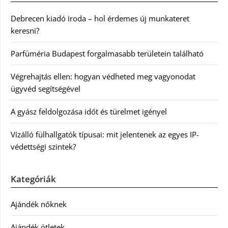
Debrecen kiadó iroda – hol érdemes új munkateret
keresni?
Parfüméria Budapest forgalmasabb területein található
Végrehajtás ellen: hogyan védheted meg vagyonodat
ügyvéd segítségével
A gyász feldolgozása időt és türelmet igényel
Vízálló fülhallgatók típusai: mit jelentenek az egyes IP-
védettségi szintek?
Kategóriák
Ajándék nőknek
Ajándék ötletek