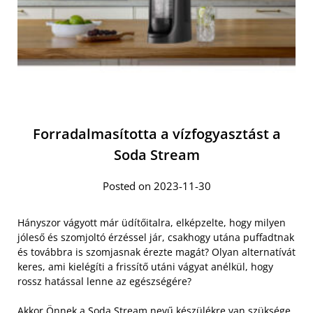
Forradalmasította a vízfogyasztást a
Soda Stream
Posted on 2023-11-30
Hányszor vágyott már üdítőitalra, elképzelte, hogy milyen
jóleső és szomjoltó érzéssel jár, csakhogy utána puffadtnak
és továbbra is szomjasnak érezte magát? Olyan alternatívát
keres, ami kielégíti a frissítő utáni vágyat anélkül, hogy
rossz hatással lenne az egészségére?
Akkor Önnek a
Soda Stream nevű készülékre
van szüksége,