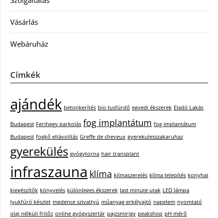
Szolgáltatás
Vásárlás
Webáruház
Címkék
ajándék
betonkerítés
bio tusfürdő
egyedi ékszerek
Eladó Lakás
fog implantátum
Budapest
Ferihegy parkolás
fog implantátum
Budapest
fogkő eltávolítás
Greffe de cheveux
gyerekulesszakaruhaz
gyerekülés
gyógytorna
hair transplant
infraszauna
klíma
klímaszerelés
klíma telepítés
konyhai
kiegészítők
könyvelés
különleges ékszerek
last minute utak
LED lámpa
lyukfúró készlet
medence szivattyú
műanyag erkélyajtó
napelem
nyomtató
olaj nélküli fritőz
online gyógyszertár
pajzsmirigy
peakshop
pH mérő