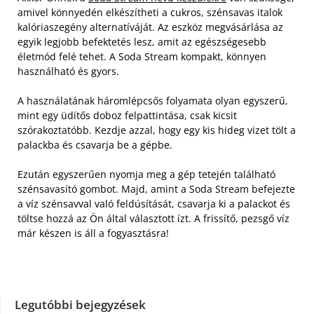
amivel könnyedén elkészítheti a cukros, szénsavas italok
kalóriaszegény alternatíváját. Az eszköz megvásárlása az
egyik legjobb befektetés lesz, amit az egészségesebb
életmód felé tehet. A Soda Stream kompakt, könnyen
használható és gyors.
A használatának háromlépcsős folyamata olyan egyszerű,
mint egy üdítős doboz felpattintása, csak kicsit
szórakoztatóbb. Kezdje azzal, hogy egy kis hideg vizet tölt a
palackba és csavarja be a gépbe.
Ezután egyszerűen nyomja meg a gép tetején található
szénsavasító gombot. Majd, amint a Soda Stream befejezte
a víz szénsavval való feldúsítását, csavarja ki a palackot és
töltse hozzá az Ön által választott ízt. A frissítő, pezsgő víz
már készen is áll a fogyasztásra!
Legutóbbi bejegyzések