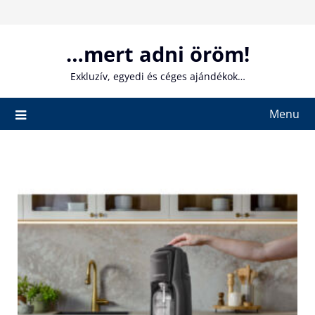
Skip
to
content
…mert adni öröm!
Exkluzív, egyedi és céges ajándékok…
Menu