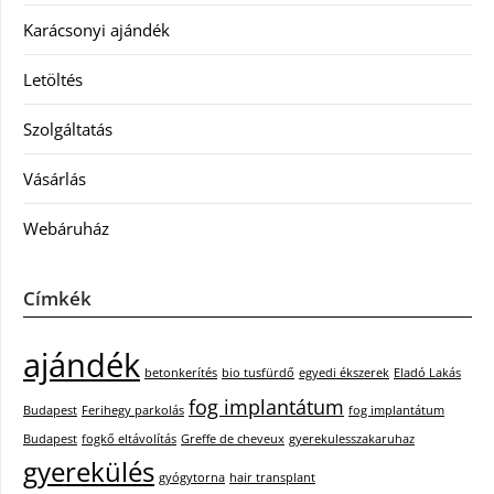
Karácsonyi ajándék
Letöltés
Szolgáltatás
Vásárlás
Webáruház
Címkék
ajándék
betonkerítés
bio tusfürdő
egyedi ékszerek
Eladó Lakás
fog implantátum
Budapest
Ferihegy parkolás
fog implantátum
Budapest
fogkő eltávolítás
Greffe de cheveux
gyerekulesszakaruhaz
gyerekülés
gyógytorna
hair transplant