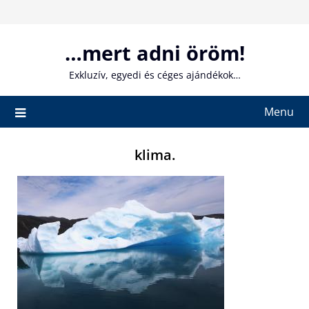
Skip
to
content
…mert adni öröm!
Exkluzív, egyedi és céges ajándékok…
Menu
klima.