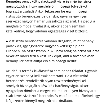
Rengeteg pénzt költ palackozott vízre és még így sincs
meggyőződve, hogy megfelelő minőségű folyadékot
fogyaszt a család? Akkor fektessen be egy
minőségi
víztisztító berendezés példányba
, ugyanis egy ilyen
szerkezet nagyon hamar visszahozza az árát. Ha pedig a
megfelelő modellt választja, akkor abban sem kell
kételkednie, hogy valóban egészséges vizet biztosít.
A víztisztító berendezés valóban drágább, mint néhány
palack víz, így egyszerre nagyobb költséget jelent.
Ellenben, ha összeszámolja 2-3 havi adag palackos víz árát,
akkor az máris fedi a készülék díját, ami a továbbiakban
néhány Forintért állítja elő a minőségi nedűt.
Az ideális termék kiválasztása sem nehéz feladat, ugyanis
egyetlen szabályt kell csak betartani. Ha a víztisztító
berendezés rendelkezik olyan teszteredményekkel,
amelyek bizonyítják a készülék hatékonyságát, akkor
nyugodtan dönthet a megvétele mellett. Ilyen bizonylatot
csak kevés víztisztító berendezés esetében mellékelnek, így
kifejezetten könnyű megszűrni a kínálatot.