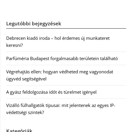
Legutóbbi bejegyzések
Debrecen kiadó iroda – hol érdemes új munkateret
keresni?
Parfüméria Budapest forgalmasabb területein található
Végrehajtás ellen: hogyan védheted meg vagyonodat
ügyvéd segítségével
A gyász feldolgozása időt és türelmet igényel
Vízálló fülhallgatók típusai: mit jelentenek az egyes IP-
védettségi szintek?
Kategóriák