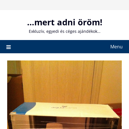
Skip
to
content
…mert adni öröm!
Exkluzív, egyedi és céges ajándékok…
Menu