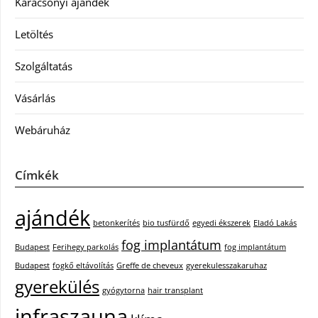
Karácsonyi ajándék
Letöltés
Szolgáltatás
Vásárlás
Webáruház
Címkék
ajándék
betonkerítés
bio tusfürdő
egyedi ékszerek
Eladó Lakás
fog implantátum
Budapest
Ferihegy parkolás
fog implantátum
Budapest
fogkő eltávolítás
Greffe de cheveux
gyerekulesszakaruhaz
gyerekülés
gyógytorna
hair transplant
infraszauna