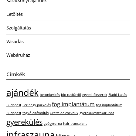
Karácsonyi ajándék
Letöltés
Szolgáltatás
Vásárlás
Webáruház
Címkék
ajándék
betonkerítés
bio tusfürdő
egyedi ékszerek
Eladó Lakás
fog implantátum
Budapest
Ferihegy parkolás
fog implantátum
Budapest
fogkő eltávolítás
Greffe de cheveux
gyerekulesszakaruhaz
gyerekülés
gyógytorna
hair transplant
infraszauna
klíma