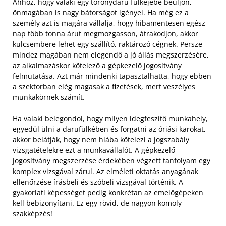
Ahhoz, hogy valaki egy toronydaru fülkéjébe beüljön,
önmagában is nagy bátorságot igényel. Ha még ez a
személy azt is magára vállalja, hogy hibamentesen egész
nap több tonna árut megmozgasson, átrakodjon, akkor
kulcsembere lehet egy szállító, raktározó cégnek. Persze
mindez magában nem elegendő a jó állás megszerzésére,
az
alkalmazáskor kötelező a gépkezelő jogosítvány
felmutatása. Azt már mindenki tapasztalhatta, hogy ebben
a szektorban elég magasak a fizetések, mert veszélyes
munkakörnek számít.
Ha valaki belegondol, hogy milyen idegfeszítő munkahely,
egyedül ülni a darufülkében és forgatni az óriási karokat,
akkor belátják, hogy nem hiába kötelezi a jogszabály
vizsgatételekre ezt a munkavállalót. A gépkezelő
jogosítvány megszerzése érdekében végzett tanfolyam egy
komplex vizsgával zárul. Az elméleti oktatás anyagának
ellenőrzése írásbeli és szóbeli vizsgával történik. A
gyakorlati képességet pedig konkrétan az emelőgépeken
kell bebizonyítani. Ez egy rövid, de nagyon komoly
szakképzés!