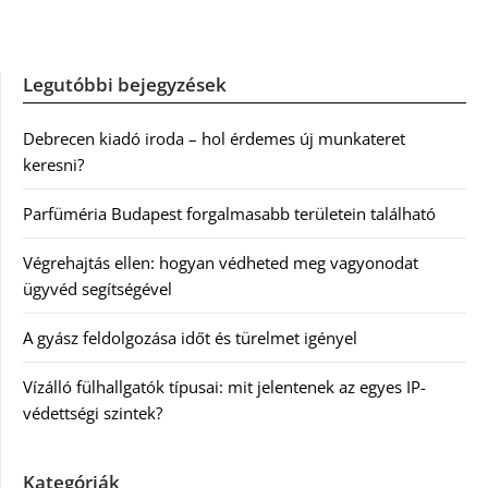
Legutóbbi bejegyzések
Debrecen kiadó iroda – hol érdemes új munkateret
keresni?
Parfüméria Budapest forgalmasabb területein található
Végrehajtás ellen: hogyan védheted meg vagyonodat
ügyvéd segítségével
A gyász feldolgozása időt és türelmet igényel
Vízálló fülhallgatók típusai: mit jelentenek az egyes IP-
védettségi szintek?
Kategóriák