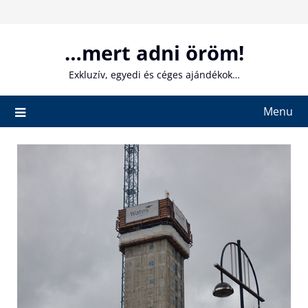
Skip
to
content
…mert adni öröm!
Exkluzív, egyedi és céges ajándékok…
Menu