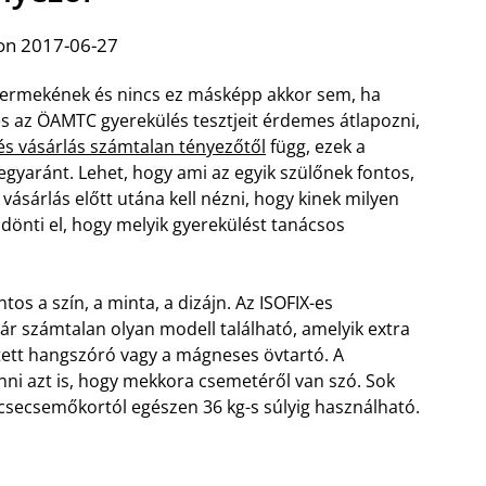
on 2017-06-27
gyermekének és nincs ez másképp akkor sem, ha
s az ÖAMTC gyerekülés tesztjeit érdemes átlapozni,
és vásárlás számtalan tényezőtől
függ, ezek a
egyaránt. Lehet, hogy ami az egyik szülőnek fontos,
ásárlás előtt utána kell nézni, hogy kinek milyen
dönti el, hogy melyik gyerekülést tanácsos
os a szín, a minta, a dizájn. Az ISOFIX-es
r számtalan olyan modell található, amelyik extra
ített hangszóró vagy a mágneses övtartó. A
enni azt is, hogy mekkora csemetéről van szó. Sok
 csecsemőkortól egészen 36 kg-s súlyig használható.