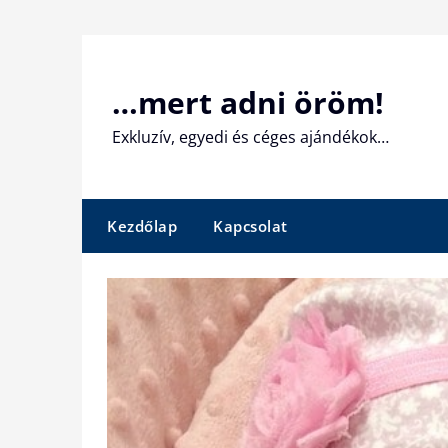
Skip
to
content
…mert adni öröm!
Exkluzív, egyedi és céges ajándékok…
Kezdőlap
Kapcsolat