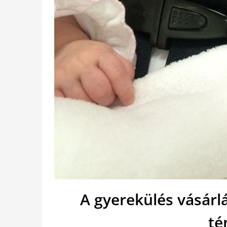
A gyerekülés vásárlá
té