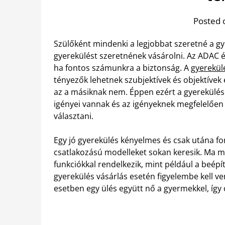
Posted 
Szülőként mindenki a legjobbat szeretné a 
gyerekülést szeretnének vásárolni. Az ADAC é
ha fontos számunkra a biztonság. A
gyerekül
tényezők lehetnek szubjektívek és objektívek 
az a másiknak nem. Éppen ezért a gyerekülés v
igényei vannak és az igényeknek megfelelően 
választani.
Egy jó gyerekülés kényelmes és csak utána font
csatlakozású modelleket sokan keresik. Ma má
funkciókkal rendelkezik, mint például a beép
gyerekülés vásárlás esetén figyelembe kell v
esetben egy ülés együtt nő a gyermekkel, így