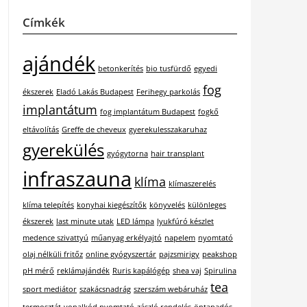
Címkék
ajándék
betonkerítés
bio tusfürdő
egyedi
fog
ékszerek
Eladó Lakás Budapest
Ferihegy parkolás
implantátum
fog implantátum Budapest
fogkő
eltávolítás
Greffe de cheveux
gyerekulesszakaruhaz
gyerekülés
gyógytorna
hair transplant
infraszauna
klíma
klímaszerelés
klíma telepítés
konyhai kiegészítők
könyvelés
különleges
ékszerek
last minute utak
LED lámpa
lyukfúró készlet
medence szivattyú
műanyag erkélyajtó
napelem
nyomtató
olaj nélküli fritőz
online gyógyszertár
pajzsmirigy
peakshop
pH mérő
reklámajándék
Ruris kapálógép
shea vaj
Spirulina
tea
sport mediátor
szakácsnadrág
szerszám webáruház