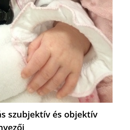
s szubjektív és objektív
nyezői