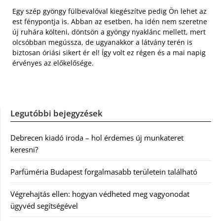
Egy szép gyöngy fülbevalóval kiegészítve pedig Ön lehet az
est fénypontja is. Abban az esetben, ha idén nem szeretne
új ruhára költeni, döntsön a gyöngy nyaklánc mellett, mert
olcsóbban megússza, de ugyanakkor a látvány terén is
biztosan óriási sikert ér el! Így volt ez régen és a mai napig
érvényes az előkelősége.
Legutóbbi bejegyzések
Debrecen kiadó iroda – hol érdemes új munkateret
keresni?
Parfüméria Budapest forgalmasabb területein található
Végrehajtás ellen: hogyan védheted meg vagyonodat
ügyvéd segítségével