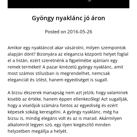
Gyöngy nyaklánc jó áron
Posted on 2016-05-26
Amikor egy nyakláncot akar vásárolni, milyen szempontok
alapján dönt? Bizonyára az elegancia központi helyet foglal
el a listán, ezért szeretnénk a figyelmébe ajánlani egy
remek terméket! A pazar kinézetű gyöngy nyaklánc, amit
most számos stílusban is megrendelhet, nemcsak
eleganciát és ízlést, hanem egyediséget is sugall.
A bizsu ékszerek manapság nem azt jelzik, hogy valaminek
kisebb az értéke, hanem éppen ellenkezőleg! Azt sugallják,
hogy a viselőjük számára fontos az egyediség és ezért
képesek sokáig keresgélni. A gyöngy nyaklánc, még ha
bizsu is, mindig elegáns volt és az is marad. Akármilyen
alkalomról legyen szó, egy ilyen kiegészítő minden
helyzetben megállja a helyét.