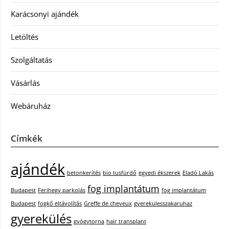
Karácsonyi ajándék
Letöltés
Szolgáltatás
Vásárlás
Webáruház
Címkék
ajándék
betonkerítés
bio tusfürdő
egyedi ékszerek
Eladó Lakás
fog implantátum
Budapest
Ferihegy parkolás
fog implantátum
Budapest
fogkő eltávolítás
Greffe de cheveux
gyerekulesszakaruhaz
gyerekülés
gyógytorna
hair transplant