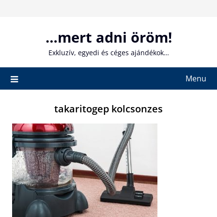
Skip
to
content
…mert adni öröm!
Exkluzív, egyedi és céges ajándékok…
Menu
takaritogep kolcsonzes