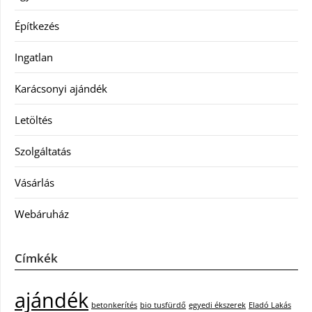
Építkezés
Ingatlan
Karácsonyi ajándék
Letöltés
Szolgáltatás
Vásárlás
Webáruház
Címkék
ajándék
betonkerítés
bio tusfürdő
egyedi ékszerek
Eladó Lakás