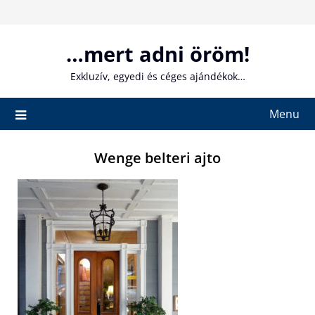
Skip
to
content
…mert adni öröm!
Exkluzív, egyedi és céges ajándékok…
Menu
Wenge belteri ajto