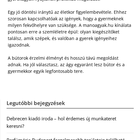
Egy jó döntési iránytű az életkor figyelembevétele. Ehhez
szorosan kapcsolhatóak az igények, hogy a gyermeknek
milyen fekvőhelyre van szüksége. A manoagyak.hu kínálata
pontosan erre a szemléletre épül: olyan kiegészítőket
találsz, amik szépek, és valóban a gyerek igényeihez
igazodnak.
A bútorok érzelmi élményt és hosszú távú megoldást
adnak. Ha jól választasz, az ágy egyaránt lesz bútor és a
gyermekkor egyik legfontosabb tere.
Legutóbbi bejegyzések
Debrecen kiadó iroda – hol érdemes új munkateret
keresni?
Parfüméria Budapest forgalmasabb területein található