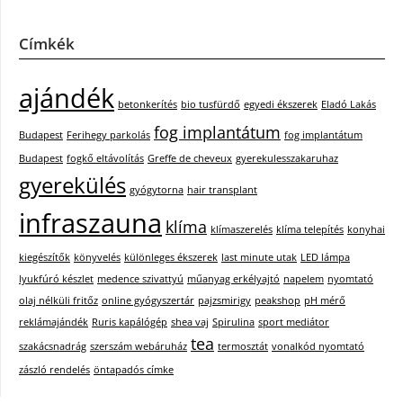
Címkék
ajándék
betonkerítés
bio tusfürdő
egyedi ékszerek
Eladó Lakás
fog implantátum
Budapest
Ferihegy parkolás
fog implantátum
Budapest
fogkő eltávolítás
Greffe de cheveux
gyerekulesszakaruhaz
gyerekülés
gyógytorna
hair transplant
infraszauna
klíma
klímaszerelés
klíma telepítés
konyhai
kiegészítők
könyvelés
különleges ékszerek
last minute utak
LED lámpa
lyukfúró készlet
medence szivattyú
műanyag erkélyajtó
napelem
nyomtató
olaj nélküli fritőz
online gyógyszertár
pajzsmirigy
peakshop
pH mérő
reklámajándék
Ruris kapálógép
shea vaj
Spirulina
sport mediátor
tea
szakácsnadrág
szerszám webáruház
termosztát
vonalkód nyomtató
zászló rendelés
öntapadós címke