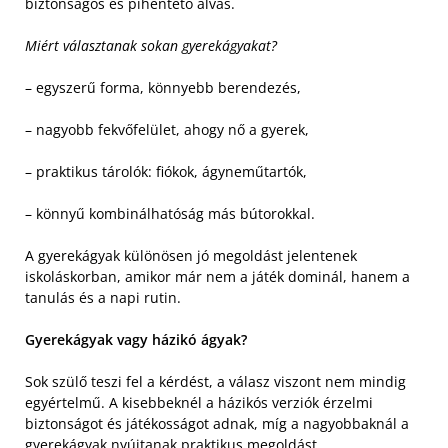
biztonságos és pihentető alvás.
Miért választanak sokan gyerekágyakat?
– egyszerű forma, könnyebb berendezés,
– nagyobb fekvőfelület, ahogy nő a gyerek,
– praktikus tárolók: fiókok, ágyneműtartók,
– könnyű kombinálhatóság más bútorokkal.
A gyerekágyak különösen jó megoldást jelentenek
iskoláskorban, amikor már nem a játék dominál, hanem a
tanulás és a napi rutin.
Gyerekágyak vagy házikó ágyak?
Sok szülő teszi fel a kérdést, a válasz viszont nem mindig
egyértelmű. A kisebbeknél a házikós verziók érzelmi
biztonságot és játékosságot adnak, míg a nagyobbaknál a
gyerekágyak nyújtanak praktikus megoldást.