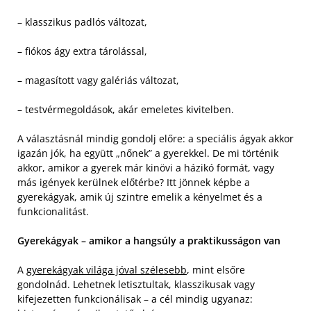
– klasszikus padlós változat,
– fiókos ágy extra tárolással,
– magasított vagy galériás változat,
– testvérmegoldások, akár emeletes kivitelben.
A választásnál mindig gondolj előre: a speciális ágyak akkor
igazán jók, ha együtt „nőnek” a gyerekkel. De mi történik
akkor, amikor a gyerek már kinövi a házikó formát, vagy
más igények kerülnek előtérbe? Itt jönnek képbe a
gyerekágyak, amik új szintre emelik a kényelmet és a
funkcionalitást.
Gyerekágyak – amikor a hangsúly a praktikusságon van
A
gyerekágyak világa jóval szélesebb
, mint elsőre
gondolnád. Lehetnek letisztultak, klasszikusak vagy
kifejezetten funkcionálisak – a cél mindig ugyanaz: