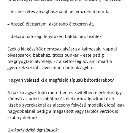
– természetes anyaghasználat, jellemzően tömör fa,
– hosszú élettartam, akár több életkoron át,
– dekorálhatóság: fényfüzér, baldachin, textilek.
Ezek a kiegészítők nemcsak alvásra alkalmasak. Nappal
olvasósarok, babaház, titkos bunker – este pedig
megnyugtató alvóhely. Ez a kettősség az, ami miatt a
gyerekek sokkal szívesebben bújnak ágyba.
Hogyan válaszd ki a megfelelő típusú bútordarabot?
A házikó ágyak több méretben és kivitelben elérhetők, így
könnyű az adott szobához és életkorhoz igazítani őket.
Kisebb gyerekeknél az alacsony fekvésű modellek ideálisak,
nagyobbaknál pedig a magasított vagy tárolós verziók is
szóba jöhetnek.
Gyakori házikó ágy típusok: