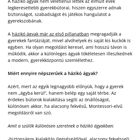
A házikó ágyak nem véletlenül lettek az elmúlt évek
legkeresettebb gyerekbútorai, hiszen egyszerre adnak
biztonságot, szabadságot és játékos hangulatot a
gyerekszobának.
A
házikó ágyak már az első pillanatban
megragadják a
gyerekek fantáziáját, mivel alvóhelyek és saját kis kuckók is
egyben. Ha olyan megoldást keresel, ami hosszú távon is
működik, akkor a különleges ágyak tökéletesen illeszkednek
a modern, gyerekközpontú szemlélethez.
Miért ennyire népszerűek a házikó ágyak?
Azért, mert az egyik legnagyobb előnyük, hogy a gyerek
nem „ágyba kerül”, hanem belép egy saját térbe. Az
érdekes bútorok kialakítása segíti az önállóságot,
különösen akkor, ha alacsony fekvésű, Montessori-elvű
megoldásról van szó.
Amit a szülők különösen szeretnek a házikó ágyakban:
-biztonságos kialakítás (leesésgátlóval, alacsony fekvéssel),