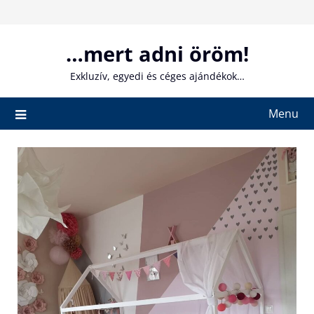
Skip
to
content
…mert adni öröm!
Exkluzív, egyedi és céges ajándékok…
Menu