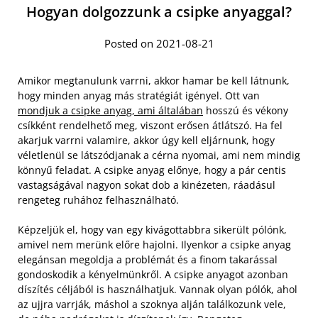
Hogyan dolgozzunk a csipke anyaggal?
Posted on 2021-08-21
Amikor megtanulunk varrni, akkor hamar be kell látnunk,
hogy minden anyag más stratégiát igényel. Ott van
mondjuk a csipke anyag, ami általában
hosszú és vékony
csíkként rendelhető meg, viszont erősen átlátszó. Ha fel
akarjuk varrni valamire, akkor úgy kell eljárnunk, hogy
véletlenül se látszódjanak a cérna nyomai, ami nem mindig
könnyű feladat. A csipke anyag előnye, hogy a pár centis
vastagságával nagyon sokat dob a kinézeten, ráadásul
rengeteg ruhához felhasználható.
Képzeljük el, hogy van egy kivágottabbra sikerült pólónk,
amivel nem merünk előre hajolni. Ilyenkor a csipke anyag
elegánsan megoldja a problémát és a finom takarással
gondoskodik a kényelmünkről. A csipke anyagot azonban
díszítés céljából is használhatjuk. Vannak olyan pólók, ahol
az ujjra varrják, máshol a szoknya alján találkozunk vele,