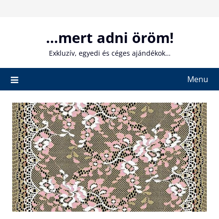
Skip
to
content
…mert adni öröm!
Exkluzív, egyedi és céges ajándékok…
Menu