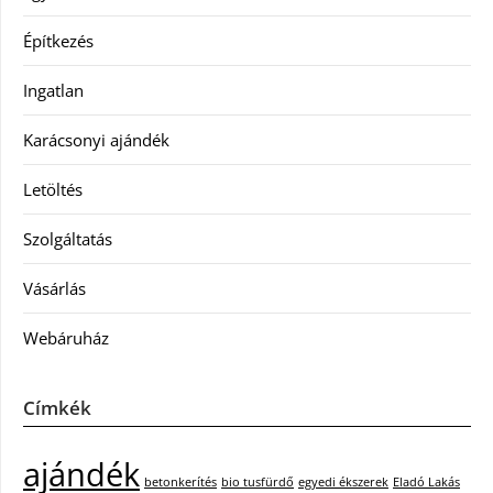
Építkezés
Ingatlan
Karácsonyi ajándék
Letöltés
Szolgáltatás
Vásárlás
Webáruház
Címkék
ajándék
betonkerítés
bio tusfürdő
egyedi ékszerek
Eladó Lakás