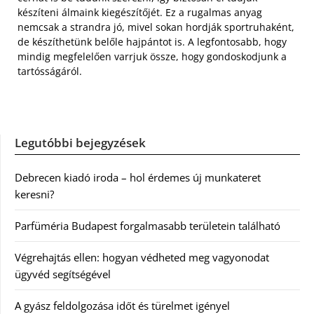
készíteni álmaink kiegészítőjét. Ez a rugalmas anyag
nemcsak a strandra jó, mivel sokan hordják sportruhaként,
de készíthetünk belőle hajpántot is. A legfontosabb, hogy
mindig megfelelően varrjuk össze, hogy gondoskodjunk a
tartósságáról.
Legutóbbi bejegyzések
Debrecen kiadó iroda – hol érdemes új munkateret
keresni?
Parfüméria Budapest forgalmasabb területein található
Végrehajtás ellen: hogyan védheted meg vagyonodat
ügyvéd segítségével
A gyász feldolgozása időt és türelmet igényel