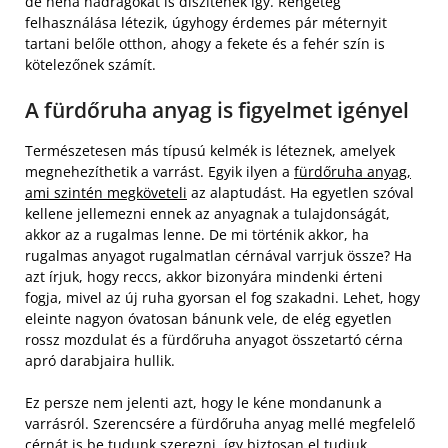
de néha nadrágokat is díszítenek így. Rengeteg
felhasználása létezik, úgyhogy érdemes pár méternyit
tartani belőle otthon, ahogy a fekete és a fehér szín is
kötelezőnek számít.
A fürdőruha anyag is figyelmet igényel
Természetesen más típusú kelmék is léteznek, amelyek
megnehezíthetik a varrást. Egyik ilyen a
fürdőruha anyag,
ami szintén megköveteli
az alaptudást. Ha egyetlen szóval
kellene jellemezni ennek az anyagnak a tulajdonságát,
akkor az a rugalmas lenne. De mi történik akkor, ha
rugalmas anyagot rugalmatlan cérnával varrjuk össze? Ha
azt írjuk, hogy reccs, akkor bizonyára mindenki érteni
fogja, mivel az új ruha gyorsan el fog szakadni. Lehet, hogy
eleinte nagyon óvatosan bánunk vele, de elég egyetlen
rossz mozdulat és a fürdőruha anyagot összetartó cérna
apró darabjaira hullik.
Ez persze nem jelenti azt, hogy le kéne mondanunk a
varrásról. Szerencsére a fürdőruha anyag mellé megfelelő
cérnát is be tudunk szerezni, így biztosan el tudjuk