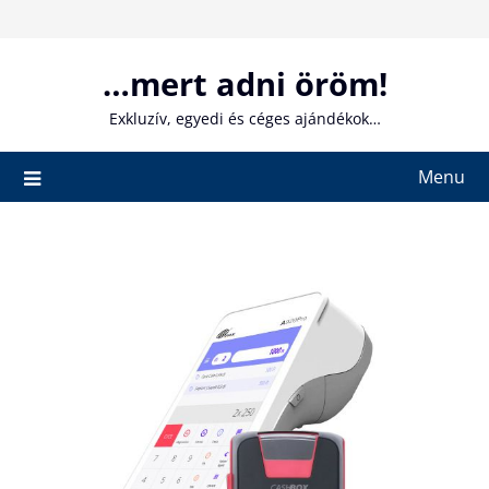
Skip
to
content
…mert adni öröm!
Exkluzív, egyedi és céges ajándékok…
Menu