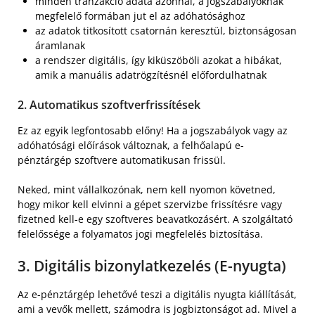
minden tranzakció adata azonnal, a jogszabályoknak
megfelelő formában jut el az adóhatósághoz
az adatok titkosított csatornán keresztül, biztonságosan
áramlanak
a rendszer digitális, így kiküszöböli azokat a hibákat,
amik a manuális adatrögzítésnél előfordulhatnak
2. Automatikus szoftverfrissítések
Ez az egyik legfontosabb előny! Ha a jogszabályok vagy az
adóhatósági előírások változnak, a felhőalapú e-
pénztárgép szoftvere automatikusan frissül.
Neked, mint vállalkozónak, nem kell nyomon követned,
hogy mikor kell elvinni a gépet szervizbe frissítésre vagy
fizetned kell-e egy szoftveres beavatkozásért. A szolgáltató
felelőssége a folyamatos jogi megfelelés biztosítása.
3. Digitális bizonylatkezelés (E-nyugta)
Az e-pénztárgép lehetővé teszi a digitális nyugta kiállítását,
ami a vevők mellett, számodra is jogbiztonságot ad. Mivel a