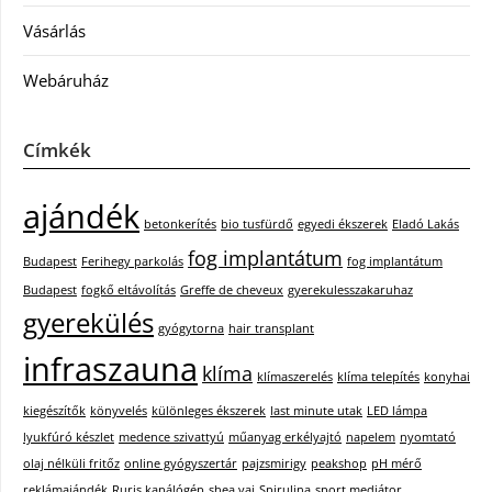
Vásárlás
Webáruház
Címkék
ajándék
betonkerítés
bio tusfürdő
egyedi ékszerek
Eladó Lakás
fog implantátum
Budapest
Ferihegy parkolás
fog implantátum
Budapest
fogkő eltávolítás
Greffe de cheveux
gyerekulesszakaruhaz
gyerekülés
gyógytorna
hair transplant
infraszauna
klíma
klímaszerelés
klíma telepítés
konyhai
kiegészítők
könyvelés
különleges ékszerek
last minute utak
LED lámpa
lyukfúró készlet
medence szivattyú
műanyag erkélyajtó
napelem
nyomtató
olaj nélküli fritőz
online gyógyszertár
pajzsmirigy
peakshop
pH mérő
reklámajándék
Ruris kapálógép
shea vaj
Spirulina
sport mediátor