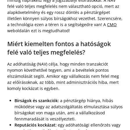
mindig naprakész légy a jogszabályi előírásokkal. A NAV
felé való teljes megfelelés nem választható opció, mert az
alapkövetelmény és egy rossz döntés a pénztárgépet
illetően könnyen súlyos bírságokhoz vezethet. Szerencsére,
a technológia ezen a téren is a segítségedre van! A
CMO
weboldalán ezt is megtudhatod!
Miért kiemelten fontos a hatóságok
felé való teljes megfelelés?
Az adóhatóság (NAV) célja, hogy minden tranzakciót
nyomon követhetővé tegyen, ami a bevételek pontos
elszámolását segíti. Amikor egy vállalkozás nem felel meg
az előírásoknak, az több, mint adminisztrációs hiba, mert
komoly kockázat is egyben.
Bírságok és szankciók:
a pénztárgép hiánya, hibás
működése vagy az adatszolgáltatás elmulasztása súlyos
bírságokat von maga után, ami a vállalkozásod
fennmaradását is veszélyezteti.
Reputációs kockázat:
egy adóhatósági ellenőrzés vagy