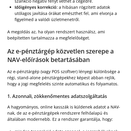
szankció negatív fényt vethet a cégedre.
Időigényes korrekció:
a hibásan rögzített adatok
utólagos javítása órákat emészthet fel, ami elvonja a
figyelmed a valódi üzletmenetről.
A megoldás az, ha olyan rendszert használsz, ami
beépítetten tartalmazza a megfelelőséget.
Az e-pénztárgép közvetlen szerepe a
NAV-előírások betartásában
Az e-pénztárgép (vagy POS szoftver) lényegi különbsége a
régi, stand-alone pénztárgépekhez képest abban rejlik,
hogy a jogi megfelelés szinte automatikus és folyamatos.
1. Azonnali, zökkenőmentes adatszolgáltatás
A hagyományos, online kasszák is küldenek adatot a NAV-
nak, de az e-pénztárgépek rendszere felhőalapú és
általában modernebb. Ez a rendszer garantálja, hogy: