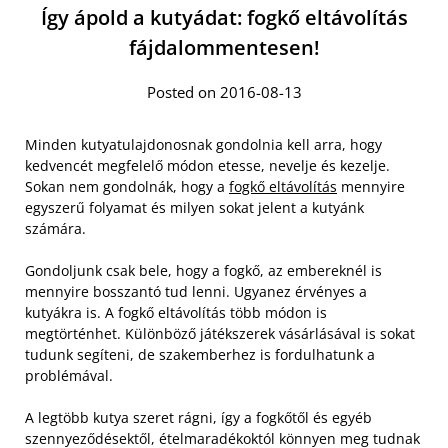
Így ápold a kutyádat: fogkő eltávolítás
fájdalommentesen!
Posted on 2016-08-13
Minden kutyatulajdonosnak gondolnia kell arra, hogy
kedvencét megfelelő módon etesse, nevelje és kezelje.
Sokan nem gondolnák, hogy a
fogkő eltávolítás
mennyire
egyszerű folyamat és milyen sokat jelent a kutyánk
számára.
Gondoljunk csak bele, hogy a fogkő, az embereknél is
mennyire bosszantó tud lenni. Ugyanez érvényes a
kutyákra is. A fogkő eltávolítás több módon is
megtörténhet. Különböző játékszerek vásárlásával is sokat
tudunk segíteni, de szakemberhez is fordulhatunk a
problémával.
A legtöbb kutya szeret rágni, így a fogkőtől és egyéb
szennyeződésektől, ételmaradékoktól könnyen meg tudnak