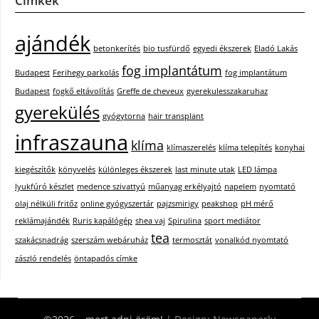
Címkék
ajándék
betonkerítés
bio tusfürdő
egyedi ékszerek
Eladó Lakás
fog implantátum
Budapest
Ferihegy parkolás
fog implantátum
Budapest
fogkő eltávolítás
Greffe de cheveux
gyerekulesszakaruhaz
gyerekülés
gyógytorna
hair transplant
infraszauna
klíma
klímaszerelés
klíma telepítés
konyhai
kiegészítők
könyvelés
különleges ékszerek
last minute utak
LED lámpa
lyukfúró készlet
medence szivattyú
műanyag erkélyajtó
napelem
nyomtató
olaj nélküli fritőz
online gyógyszertár
pajzsmirigy
peakshop
pH mérő
reklámajándék
Ruris kapálógép
shea vaj
Spirulina
sport mediátor
tea
szakácsnadrág
szerszám webáruház
termosztát
vonalkód nyomtató
zászló rendelés
öntapadós címke