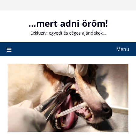
Skip
to
content
…mert adni öröm!
Exkluzív, egyedi és céges ajándékok…
Menu