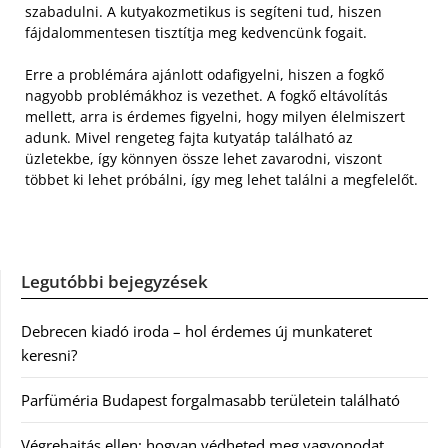
szabadulni. A kutyakozmetikus is segíteni tud, hiszen
fájdalommentesen tisztítja meg kedvencünk fogait.
Erre a problémára ajánlott odafigyelni, hiszen a fogkő
nagyobb problémákhoz is vezethet. A fogkő eltávolítás
mellett, arra is érdemes figyelni, hogy milyen élelmiszert
adunk. Mivel rengeteg fajta kutyatáp található az
üzletekbe, így könnyen össze lehet zavarodni, viszont
többet ki lehet próbálni, így meg lehet találni a megfelelőt.
Legutóbbi bejegyzések
Debrecen kiadó iroda – hol érdemes új munkateret
keresni?
Parfüméria Budapest forgalmasabb területein található
Végrehajtás ellen: hogyan védheted meg vagyonodat