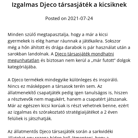
Izgalmas Djeco társasjáték a kicsiknek
Posted on 2021-07-24
Minden szülő megtapasztalja, hogy a már a kicsi
gyermekek is elég hamar ráunnak a játékaikra. Sokszor
még a hőn áhított és drága darabok is pár használat után a
sarokban landolnak. A
Djeco társasjáték mondhatni
megunhatatlan
és biztosan nem kerül a „már futott” dolgok
kategóriájába.
A Djeco termékek mindegyike különleges és inspiráló.
Nincs ez másképpen a társasok terén sem. Az
állatmenekítő csapatjáték pedig igen tanulságos is, hiszen
a résztvevők nem magukért, hanem a csapatért játszanak.
Már az egészen kicsi korúak is részt vehetnek benne, ezért
az izgalmas és szórakoztató stratégiaijátékot a 2 éven
felüliek is játszhatják.
Az állatmentős Djeco társasjáték során a sarkvidéki
állatokat egy rozoga hídon kell átmenteni, hogy a