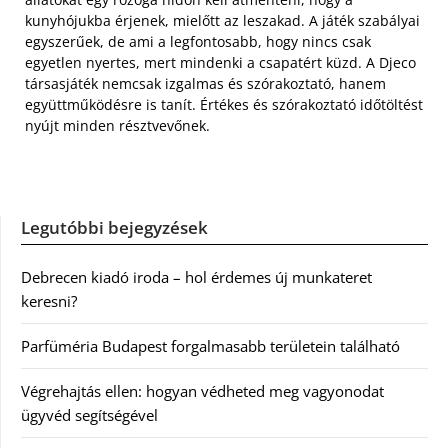
kunyhójukba érjenek, mielőtt az leszakad. A játék szabályai
egyszerűek, de ami a legfontosabb, hogy nincs csak
egyetlen nyertes, mert mindenki a csapatért küzd. A Djeco
társasjáték nemcsak izgalmas és szórakoztató, hanem
együttműködésre is tanít. Értékes és szórakoztató időtöltést
nyújt minden résztvevőnek.
Legutóbbi bejegyzések
Debrecen kiadó iroda – hol érdemes új munkateret
keresni?
Parfüméria Budapest forgalmasabb területein található
Végrehajtás ellen: hogyan védheted meg vagyonodat
ügyvéd segítségével