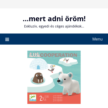
Skip
to
content
…mert adni öröm!
Exkluzív, egyedi és céges ajándékok…
Menu