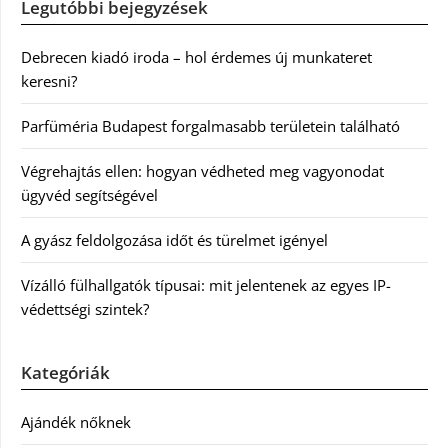
Legutóbbi bejegyzések
Debrecen kiadó iroda – hol érdemes új munkateret
keresni?
Parfüméria Budapest forgalmasabb területein található
Végrehajtás ellen: hogyan védheted meg vagyonodat
ügyvéd segítségével
A gyász feldolgozása időt és türelmet igényel
Vízálló fülhallgatók típusai: mit jelentenek az egyes IP-
védettségi szintek?
Kategóriák
Ajándék nőknek