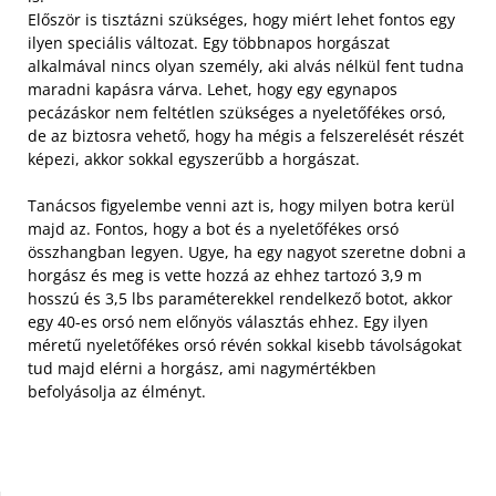
Először is tisztázni szükséges, hogy miért lehet fontos egy
ilyen speciális változat. Egy többnapos horgászat
alkalmával nincs olyan személy, aki alvás nélkül fent tudna
maradni kapásra várva. Lehet, hogy egy egynapos
pecázáskor nem feltétlen szükséges a nyeletőfékes orsó,
de az biztosra vehető, hogy ha mégis a felszerelését részét
képezi, akkor sokkal egyszerűbb a horgászat.
Tanácsos figyelembe venni azt is, hogy milyen botra kerül
majd az. Fontos, hogy a bot és a nyeletőfékes orsó
összhangban legyen. Ugye, ha egy nagyot szeretne dobni a
horgász és meg is vette hozzá az ehhez tartozó 3,9 m
hosszú és 3,5 lbs paraméterekkel rendelkező botot, akkor
egy 40-es orsó nem előnyös választás ehhez. Egy ilyen
méretű nyeletőfékes orsó révén sokkal kisebb távolságokat
tud majd elérni a horgász, ami nagymértékben
befolyásolja az élményt.