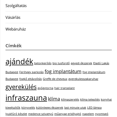
Szolgáltatás
Vásárlás
Webáruház
Címkék
ajándék
betonkerítés
bio tusfürdő
egyedi ékszerek
Eladó Lakás
fog implantátum
Budapest
Ferihegy parkolás
fog implantátum
Budapest
fogkő eltávolítás
Greffe de cheveux
gyerekulesszakaruhaz
gyerekülés
gyógytorna
hair transplant
infraszauna
klíma
klímaszerelés
klíma telepítés
konyhai
kiegészítők
könyvelés
különleges ékszerek
last minute utak
LED lámpa
lyukfúró készlet
medence szivattyú
műanyag erkélyajtó
napelem
nyomtató