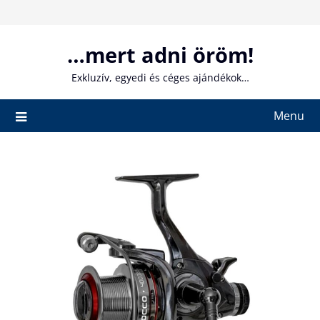
Skip
to
content
…mert adni öröm!
Exkluzív, egyedi és céges ajándékok…
Menu