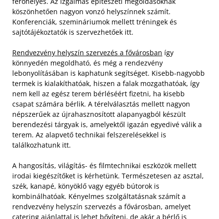
férőhelyes. Az izgalmas építészeti megoldásoknak
köszönhetően nagyon vonzó helyszínnek számít.
Konferenciák, szemináriumok mellett tréningek és
sajtótájékoztatók is szervezhetőek itt.
Rendvezvény helyszín szervezés a fővárosban
így
könnyedén megoldható, és még a rendezvény
lebonyolításában is kaphatunk segítséget. Kisebb-nagyobb
termek is kialakíthatóak, hiszen a falak mozgathatóak, így
nem kell az egész terem bérléséért fizetni, ha kisebb
csapat számára bérlik. A térelválasztás mellett nagyon
népszerűek az újrahasznosított alapanyagból készült
berendezési tárgyak is, amelyektől igazán egyedivé válik a
terem. Az alapvető technikai felszerelésekkel is
találkozhatunk itt.
A hangosítás, világítás- és filmtechnikai eszközök mellett
irodai kiegészítőket is kérhetünk. Természetesen az asztal,
szék, kanapé, könyöklő vagy egyéb bútorok is
kombinálhatóak. Kényelmes szolgáltatásnak számít a
rendvezvény helyszín szervezés a fővárosban, amelyet
catering ajánlattal is lehet bővíteni, de akár a bérlő is