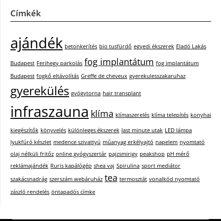
Címkék
ajándék
betonkerítés
bio tusfürdő
egyedi ékszerek
Eladó Lakás
fog implantátum
Budapest
Ferihegy parkolás
fog implantátum
Budapest
fogkő eltávolítás
Greffe de cheveux
gyerekulesszakaruhaz
gyerekülés
gyógytorna
hair transplant
infraszauna
klíma
klímaszerelés
klíma telepítés
konyhai
kiegészítők
könyvelés
különleges ékszerek
last minute utak
LED lámpa
lyukfúró készlet
medence szivattyú
műanyag erkélyajtó
napelem
nyomtató
olaj nélküli fritőz
online gyógyszertár
pajzsmirigy
peakshop
pH mérő
reklámajándék
Ruris kapálógép
shea vaj
Spirulina
sport mediátor
tea
szakácsnadrág
szerszám webáruház
termosztát
vonalkód nyomtató
zászló rendelés
öntapadós címke