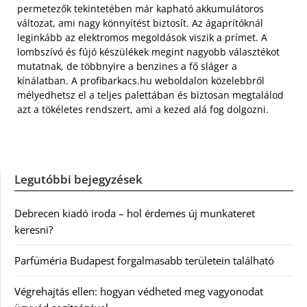
permetezők tekintetében már kapható akkumulátoros
változat, ami nagy könnyítést biztosít. Az ágaprítóknál
leginkább az elektromos megoldások viszik a prímet. A
lombszívó és fújó készülékek megint nagyobb választékot
mutatnak, de többnyire a benzines a fő sláger a
kínálatban. A profibarkacs.hu weboldalon közelebbről
mélyedhetsz el a teljes palettában és biztosan megtalálod
azt a tökéletes rendszert, ami a kezed alá fog dolgozni.
Legutóbbi bejegyzések
Debrecen kiadó iroda – hol érdemes új munkateret
keresni?
Parfüméria Budapest forgalmasabb területein található
Végrehajtás ellen: hogyan védheted meg vagyonodat