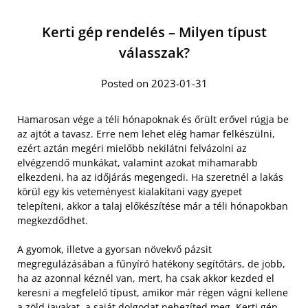
Kerti gép rendelés – Milyen típust
válasszak?
Posted on 2023-01-31
Hamarosan vége a téli hónapoknak és őrült erővel rúgja be
az ajtót a tavasz. Erre nem lehet elég hamar felkészülni,
ezért aztán megéri mielőbb nekilátni felvázolni az
elvégzendő munkákat, valamint azokat mihamarabb
elkezdeni, ha az időjárás megengedi. Ha szeretnél a lakás
körül egy kis veteményest kialakítani vagy gyepet
telepíteni, akkor a talaj előkészítése már a téli hónapokban
megkezdődhet.
A gyomok, illetve a gyorsan növekvő pázsit
megregulázásában a fűnyíró hatékony segítőtárs, de jobb,
ha az azonnal kéznél van, mert, ha csak akkor kezded el
keresni a megfelelő típust, amikor már régen vágni kellene
a zöld javakat, a saját dolgodat nehezíted meg.
Kerti gép