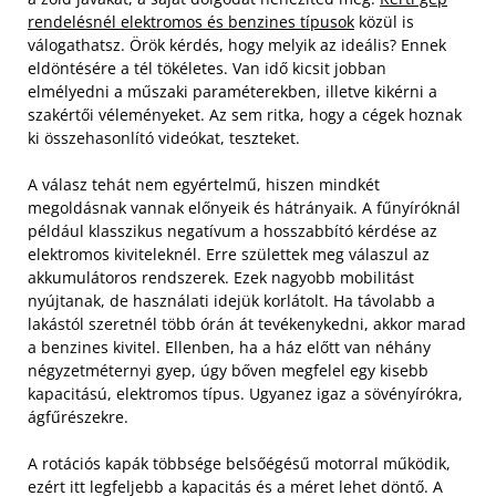
rendelésnél elektromos és benzines típusok
közül is
válogathatsz. Örök kérdés, hogy melyik az ideális? Ennek
eldöntésére a tél tökéletes. Van idő kicsit jobban
elmélyedni a műszaki paraméterekben, illetve kikérni a
szakértői véleményeket. Az sem ritka, hogy a cégek hoznak
ki összehasonlító videókat, teszteket.
A válasz tehát nem egyértelmű, hiszen mindkét
megoldásnak vannak előnyeik és hátrányaik. A fűnyíróknál
például klasszikus negatívum a hosszabbító kérdése az
elektromos kiviteleknél. Erre születtek meg válaszul az
akkumulátoros rendszerek. Ezek nagyobb mobilitást
nyújtanak, de használati idejük korlátolt. Ha távolabb a
lakástól szeretnél több órán át tevékenykedni, akkor marad
a benzines kivitel. Ellenben, ha a ház előtt van néhány
négyzetméternyi gyep, úgy bőven megfelel egy kisebb
kapacitású, elektromos típus. Ugyanez igaz a sövényírókra,
ágfűrészekre.
A rotációs kapák többsége belsőégésű motorral működik,
ezért itt legfeljebb a kapacitás és a méret lehet döntő. A