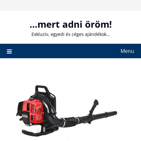
Skip
to
content
…mert adni öröm!
Exkluzív, egyedi és céges ajándékok…
Menu