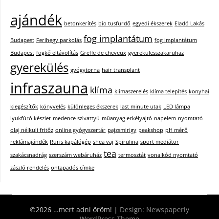
ajándék
betonkerítés
bio tusfürdő
egyedi ékszerek
Eladó Lakás
fog implantátum
Budapest
Ferihegy parkolás
fog implantátum
Budapest
fogkő eltávolítás
Greffe de cheveux
gyerekulesszakaruhaz
gyerekülés
gyógytorna
hair transplant
infraszauna
klíma
klímaszerelés
klíma telepítés
konyhai
kiegészítők
könyvelés
különleges ékszerek
last minute utak
LED lámpa
lyukfúró készlet
medence szivattyú
műanyag erkélyajtó
napelem
nyomtató
olaj nélküli fritőz
online gyógyszertár
pajzsmirigy
peakshop
pH mérő
reklámajándék
Ruris kapálógép
shea vaj
Spirulina
sport mediátor
tea
szakácsnadrág
szerszám webáruház
termosztát
vonalkód nyomtató
zászló rendelés
öntapadós címke
©2026 …mert adni öröm!
| Design:
Newspaperly
WordPress Theme