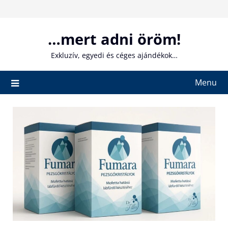
Skip
to
content
…mert adni öröm!
Exkluzív, egyedi és céges ajándékok…
Menu