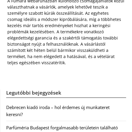
A Fumara webáruházban különböző csomagajánlatok közül
választhatnak a vásárlók, amelyek lehetővé teszik a
személyre szabott kúrák összeállítását. Az egyhetes
csomag ideális a módszer kipróbálására, míg a többhetes
kezelés már tartós eredményeket hozhat a keringési
problémák kezelésében. A termékekre vonatkozó
elégedettségi garancia és a szakértői támogatás további
biztonságot nyújt a felhasználóknak. A vásárlástól
számított két héten belül bármikor visszaküldheti a
terméket, ha nem elégedett a hatásával, és a vételárat
teljes egészében visszatérítik.
Legutóbbi bejegyzések
Debrecen kiadó iroda – hol érdemes új munkateret
keresni?
Parfüméria Budapest forgalmasabb területein található