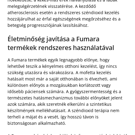
melegségérzetének visszatérése. A kezdődő
atherosclerosis esetén a rendszeres széndioxid kezelés
hozzájárulhat az érfal egészségének megőrzéséhez és a
betegség progressziójának lassításához.
Életminőség javítása a Fumara
termékek rendszeres használatával
A Fumara termékek egyik legnagyobb előnye, hogy
lehetővé teszik a kényelmes otthoni kezelést, így nincs
szükség utazásra és várakozásra. A mofetta kezelés
hatásait most már a saját otthonában is élvezheti, ami
különösen előnyös a mozgásukban korlátozott vagy
idősebb páciensek számára. A gyógyszermentesség és a
természetes hatásmechanizmus további előnyöket jelent
azok számára, akik szeretnék elkerülni a szintetikus
készítmények mellékhatásait. A széndioxid terápia nem
terheli a májat és a vesét, így hosszú távon is
biztonságosan alkalmazható.