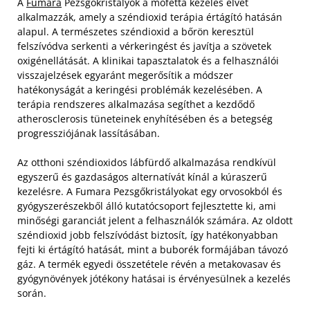
A
Fumara
Pezsgőkristályok a mofetta kezelés elvét
alkalmazzák, amely a széndioxid terápia értágító hatásán
alapul. A természetes széndioxid a bőrön keresztül
felszívódva serkenti a vérkeringést és javítja a szövetek
oxigénellátását. A klinikai tapasztalatok és a felhasználói
visszajelzések egyaránt megerősítik a módszer
hatékonyságát a keringési problémák kezelésében. A
terápia rendszeres alkalmazása segíthet a kezdődő
atherosclerosis tüneteinek enyhítésében és a betegség
progressziójának lassításában.
Az otthoni széndioxidos lábfürdő alkalmazása rendkívül
egyszerű és gazdaságos alternatívát kínál a kúraszerű
kezelésre. A Fumara Pezsgőkristályokat egy orvosokból és
gyógyszerészekből álló kutatócsoport fejlesztette ki, ami
minőségi garanciát jelent a felhasználók számára. Az oldott
széndioxid jobb felszívódást biztosít, így hatékonyabban
fejti ki értágító hatását, mint a buborék formájában távozó
gáz. A termék egyedi összetétele révén a metakovasav és
gyógynövények jótékony hatásai is érvényesülnek a kezelés
során.