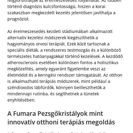
felgyorsíthatják az érelmeszesedés folyamatát. Az időben
történő diagnózis kulcsfontosságú, hiszen a korai
szakaszban megkezdett kezelés jelentősen javíthatja a
prognózist.
Az érelmeszesedés kezdeti stádiumában alkalmazott
alternatív kezelési módszerek kiegészíthetik a
hagyományos orvosi terápiát. Ezek közé tartoznak a
speciális diéták, a rendszeres testmozgás és a különböző
természetes hatóanyagokkal történő kezelések. A kezdődő
atherosclerosis esetében különösen fontos a holisztikus
megközelítés, amely egyaránt figyelembe veszi az
életmódot és a keringési rendszer támogatását. Az otthon
is alkalmazható terápiás módszerek, mint például a
széndioxidos lábfürdők, könnyen beilleszthetők a
mindennapi rutinba, és segíthetnek a tünetek
enyhítésében.
A Fumara Pezsgőkristályok mint
innovatív otthoni terápiás megoldás