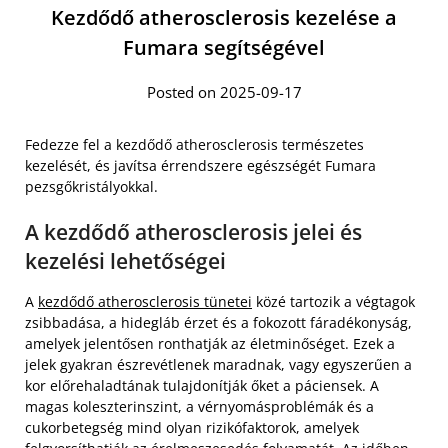
Kezdődő atherosclerosis kezelése a
Fumara segítségével
Posted on 2025-09-17
Fedezze fel a kezdődő atherosclerosis természetes
kezelését, és javítsa érrendszere egészségét Fumara
pezsgőkristályokkal.
A kezdődő atherosclerosis jelei és
kezelési lehetőségei
A
kezdődő atherosclerosis tünetei
közé tartozik a végtagok
zsibbadása, a hidegláb érzet és a fokozott fáradékonyság,
amelyek jelentősen ronthatják az életminőséget. Ezek a
jelek gyakran észrevétlenek maradnak, vagy egyszerűen a
kor előrehaladtának tulajdonítják őket a páciensek. A
magas koleszterinszint, a vérnyomásproblémák és a
cukorbetegség mind olyan rizikófaktorok, amelyek