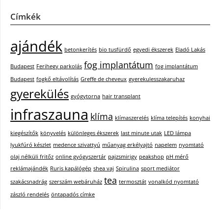
Címkék
ajándék
betonkerítés
bio tusfürdő
egyedi ékszerek
Eladó Lakás
fog implantátum
Budapest
Ferihegy parkolás
fog implantátum
Budapest
fogkő eltávolítás
Greffe de cheveux
gyerekulesszakaruhaz
gyerekülés
gyógytorna
hair transplant
infraszauna
klíma
klímaszerelés
klíma telepítés
konyhai
kiegészítők
könyvelés
különleges ékszerek
last minute utak
LED lámpa
lyukfúró készlet
medence szivattyú
műanyag erkélyajtó
napelem
nyomtató
olaj nélküli fritőz
online gyógyszertár
pajzsmirigy
peakshop
pH mérő
reklámajándék
Ruris kapálógép
shea vaj
Spirulina
sport mediátor
tea
szakácsnadrág
szerszám webáruház
termosztát
vonalkód nyomtató
zászló rendelés
öntapadós címke