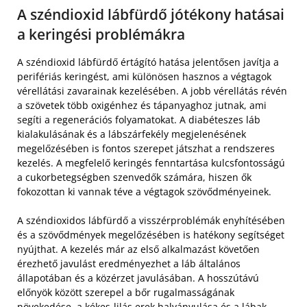
A széndioxid lábfürdő jótékony hatásai
a keringési problémákra
A széndioxid lábfürdő értágító hatása jelentősen javítja a
perifériás keringést, ami különösen hasznos a végtagok
vérellátási zavarainak kezelésében. A jobb vérellátás révén
a szövetek több oxigénhez és tápanyaghoz jutnak, ami
segíti a regenerációs folyamatokat. A diabéteszes láb
kialakulásának és a lábszárfekély megjelenésének
megelőzésében is fontos szerepet játszhat a rendszeres
kezelés. A megfelelő keringés fenntartása kulcsfontosságú
a cukorbetegségben szenvedők számára, hiszen ők
fokozottan ki vannak téve a végtagok szövődményeinek.
A széndioxidos lábfürdő a visszérproblémák enyhítésében
és a szövődmények megelőzésében is hatékony segítséget
nyújthat. A kezelés már az első alkalmazást követően
érezhető javulást eredményezhet a láb általános
állapotában és a közérzet javulásában. A hosszútávú
előnyök között szerepel a bőr rugalmasságának
növekedése, a kékes-lilás erek halványulása és a lábak