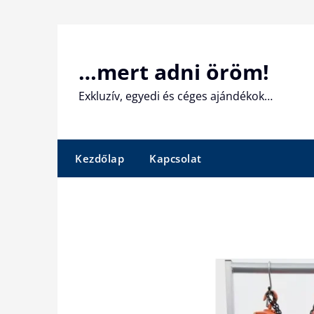
Skip
to
content
…mert adni öröm!
Exkluzív, egyedi és céges ajándékok…
Kezdőlap
Kapcsolat