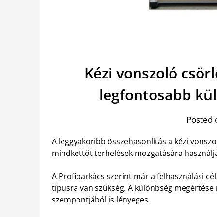
Kézi vonszoló csör
legfontosabb kü
Posted 
A leggyakoribb összehasonlítás a kézi vonszol
mindkettőt terhelések mozgatására használj
A
Profibarkács
szerint már a felhasználási cél
típusra van szükség. A különbség megértése
szempontjából is lényeges.