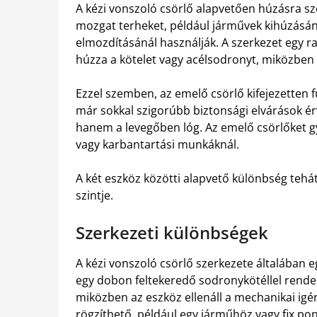
A kézi vonszoló csörlő alapvetően húzásra szol
mozgat terheket, például járművek kihúzásán
elmozdításánál használják. A szerkezet egy 
húzza a kötelet vagy acélsodronyt, miközben a
Ezzel szemben, az emelő csörlő kifejezetten 
már sokkal szigorúbb biztonsági elvárások é
hanem a levegőben lóg. Az emelő csörlőket 
vagy karbantartási munkáknál.
A két eszköz közötti alapvető különbség tehá
szintje.
Szerkezeti különbségek
A kézi vonszoló csörlő szerkezete általában e
egy dobon feltekeredő sodronykötéllel rendelk
miközben az eszköz ellenáll a mechanikai ig
rögzíthető, például egy járműhöz vagy fix po