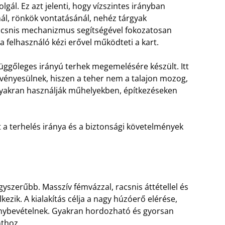
gál. Ez azt jelenti, hogy vízszintes irányban
ál, rönkök vontatásánál, nehéz tárgyak
racsnis mechanizmus segítségével fokozatosan
 felhasználó kézi erővel működteti a kart.
függőleges irányú terhek megemelésére készült. Itt
rvényesülnek, hiszen a teher nem a talajon mozog,
gyakran használják műhelyekben, építkezéseken
t a terhelés iránya és a biztonsági követelmények
gyszerűbb. Masszív fémvázzal, racsnis áttétellel és
ezik. A kialakítás célja a nagy húzóerő elérése,
énybevételnek. Gyakran hordozható és gyorsan
nthoz.