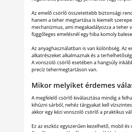
Az emelő csörlő összetettebb biztonsági rends
hanem a teher megtartása is kiemelt szerepet
mechanizmus, ami megakadályozza a teher vi
függőleges emelésnél egy hiba komoly balese
Az anyaghasználatban is van különbség. Az 
alkatrészeket alkalmaznak és a terhelhetősé
A vonszoló csörlő esetében a hangsúly inká
precíz tehermegtartáson van.
Mikor melyiket érdemes vála
A megfelelő csörlő kiválasztása mindig a felha
kihúzni sárból, nehéz tárgyakat kell vízszint
akkor egy kézi vonszoló csörlő a praktikus vál
Ez az eszköz egyszerűen kezelhető, mobil és