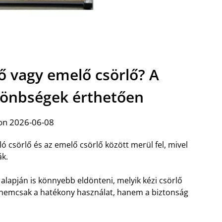
lő vagy emelő csörlő? A
lönbségek érthetően
on 2026-06-08
ó csörlő és az emelő csörlő között merül fel, mivel
ák.
 alapján is könnyebb eldönteni, melyik kézi csörlő
 nemcsak a hatékony használat, hanem a biztonság