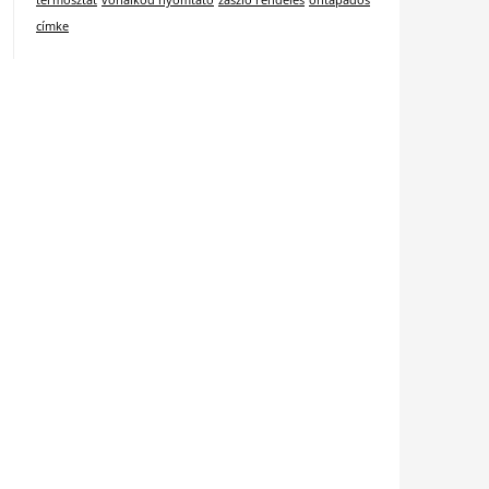
termosztát
vonalkód nyomtató
zászló rendelés
öntapadós
címke