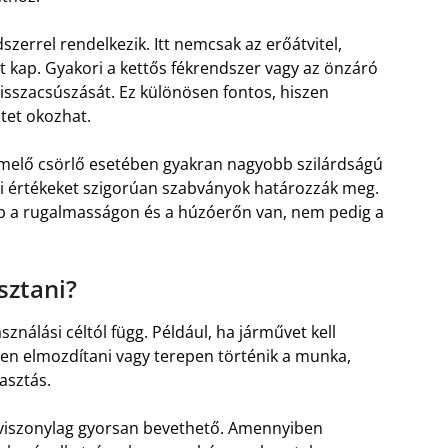
zerrel rendelkezik. Itt nemcsak az erőátvitel,
 kap. Gyakori a kettős fékrendszer vagy az önzáró
sszacsúszását. Ez különösen fontos, hiszen
tet okozhat.
emelő csörlő esetében gyakran nagyobb szilárdságú
gi értékeket szigorúan szabványok határozzák meg.
bb a rugalmasságon és a húzóerőn van, nem pedig a
sztani?
sználási céltól függ. Például, ha járművet kell
esen elmozdítani vagy terepen történik a munka,
asztás.
 viszonylag gyorsan bevethető. Amennyiben