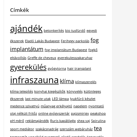
Címkék
ajándék
betonkerítés
bio tusfürdő
egyedi
fog
ékszerek
Eladó Lakás Budapest
Ferihegy parkolás
implantátum
fog implantátum Budapest
fogkő
eltávolítás
Greffe de cheveux
gyerekulesszakaruhaz
gyerekülés
gyógytorna
hair transplant
infraszauna
klíma
klímaszerelés
klíma telepítés
konyhai kiegészítők
könyvelés
különleges
ékszerek
last minute utak
LED lámpa
lyukfúró készlet
medence szivattyú
műanyag erkélyajtó
napelem
nyomtató
olaj nélküli fritőz
online gyógyszertár
pajzsmirigy
peakshop
pH mérő
reklámajándék
Ruris kapálógép
shea vaj
Spirulina
tea
sport mediátor
szakácsnadrág
szerszám webáruház