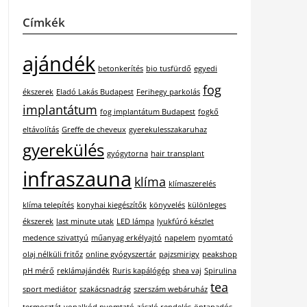
Címkék
ajándék
betonkerítés
bio tusfürdő
egyedi
fog
ékszerek
Eladó Lakás Budapest
Ferihegy parkolás
implantátum
fog implantátum Budapest
fogkő
eltávolítás
Greffe de cheveux
gyerekulesszakaruhaz
gyerekülés
gyógytorna
hair transplant
infraszauna
klíma
klímaszerelés
klíma telepítés
konyhai kiegészítők
könyvelés
különleges
ékszerek
last minute utak
LED lámpa
lyukfúró készlet
medence szivattyú
műanyag erkélyajtó
napelem
nyomtató
olaj nélküli fritőz
online gyógyszertár
pajzsmirigy
peakshop
pH mérő
reklámajándék
Ruris kapálógép
shea vaj
Spirulina
tea
sport mediátor
szakácsnadrág
szerszám webáruház