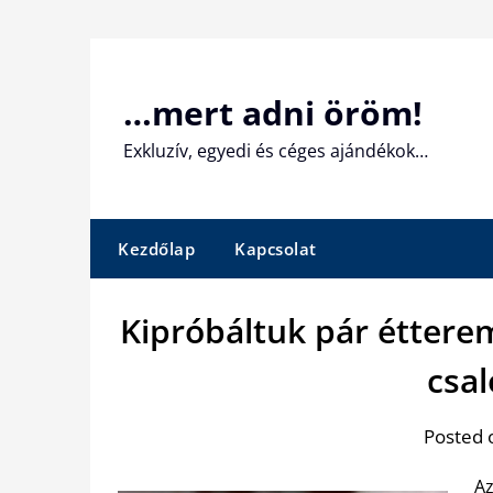
Skip
to
content
…mert adni öröm!
Exkluzív, egyedi és céges ajándékok…
Kezdőlap
Kapcsolat
Kipróbáltuk pár éttere
csa
Posted 
Az