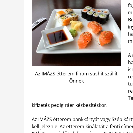
fo
me
B
ín
ha
me
A 
ha
is
Az IMÁZS étterem finom sushit szállít
re
Önnek
tu
re
Te
kifizetés pedig ráér kézbesítéskor.
Az IMÁZS étterem bankkártyát vagy Szép kárty
kell jeleznie. Az étterem kínálatát a fenti címe