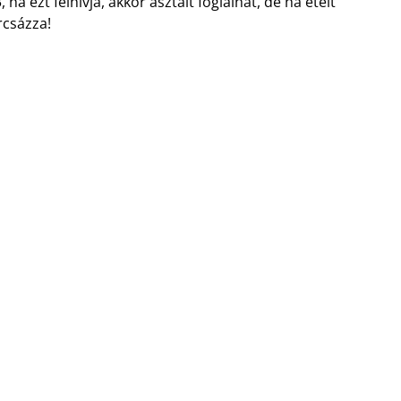
 ezt felhívja, akkor asztalt foglalhat, de ha ételt
rcsázza!