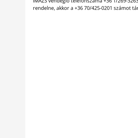
IMÁZS vendéglő telefonszáma +36 1/269-3263, ha
rendelne, akkor a +36 70/425-0201 számot tá