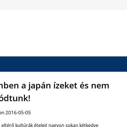
mben a japán ízeket és nem
lódtunk!
on 2016-05-05
 eltérő kultúrák ételeit nagyon sokan kétkedve