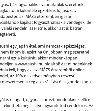
gyasztják, ugyanakkor vannak, akik szeretnek
gkóstolni különféle egzotikus fogásokat.
udapesten az
IMÁZS
étteremben igazán
ycsiklandó kajákat fogyaszthatnak a vendégek, de
 valaki rendelni szeretne, akkor azt is bátran
gteheti.
sushi egy japán étel, ami nemcsak egészséges,
nem finom is, ezért ha Ön jobban meg szeretné
merni ezt a kultúrát, akkor mindenképpen
ndeljen a www.sushi.hu oldalról! Azt mindenkinek
dnia kell, hogy aki az IMÁZS étteremből online
ndel, az 10%-os kedvezményben részesül.
rmészetesen a cég a kiszállításról is gondoskodik, a
át is elfogad, ugyanakkor ezt mindenkinek előre
n tekintheti meg, illetve ugyanitt tud rendelni is. Az