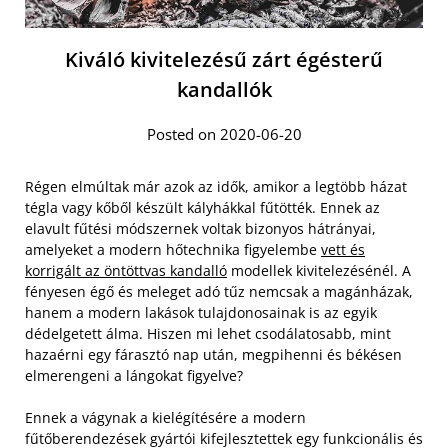
Kiváló kivitelezésű zárt égésterű
kandallók
Posted on 2020-06-20
Régen elmúltak már azok az idők, amikor a legtöbb házat
tégla vagy kőből készült kályhákkal fűtötték. Ennek az
elavult fűtési módszernek voltak bizonyos hátrányai,
amelyeket a modern hőtechnika figyelembe
vett és
korrigált az öntöttvas kandalló
modellek kivitelezésénél. A
fényesen égő és meleget adó tűz nemcsak a magánházak,
hanem a modern lakások tulajdonosainak is az egyik
dédelgetett álma. Hiszen mi lehet csodálatosabb, mint
hazaérni egy fárasztó nap után, megpihenni és békésen
elmerengeni a lángokat figyelve?
Ennek a vágynak a kielégítésére a modern
fűtőberendezések gyártói kifejlesztettek egy funkcionális és