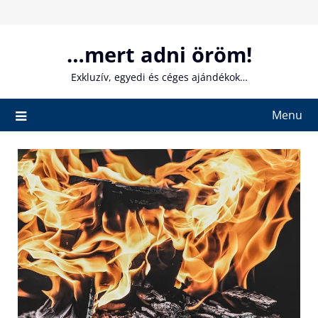
Skip
to
content
…mert adni öröm!
Exkluzív, egyedi és céges ajándékok…
Menu