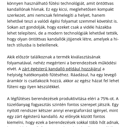
könnyen használható fűtési technológiát, amit öntöttvas
kandallónak hívnak. Ez egy kicsi, meglehetősen kompakt
szerkezet, ami nemcsak felmelegíti a helyet, hanem
lehetővé teszi a valódi égési folyamat szemmel követést is.
Sokan azt gondolják, hogy ezeket csak a vidéki házakba
lehet telepíteni, de a modern technológiák lehetővé tették,
hogy olyan öntöttvas kandallók jöjjenek létre, amelyek a hi-
tech stílusba is beleillenek.
Akik először találkoznak a termék kiválasztásának
folyamatával, nehéz megérteni a berendezések működési
elvét. A
zárt égésterű kandalló például hozzájárul
a
helyiség hatékonyabb fűtéséhez. Ráadásul, ha egy levegő
áramkör is csatlakozik hozzá, akkor az egész házat fel lehet
fűteni egy ilyen készülékkel.
A légfűtéses berendezések produktivitása eléri a 75%-ot. A
tüzelőanyag fogyasztás szintén fontos szerepet játszik. Egy
nyitott rendszer kétszer annyi energiaforrást igényel, mint
egy zárt égésterű kandalló. Az előnyök között fontos
kiemelni, hogy ezek a berendezések sokkal több hőt adnak,