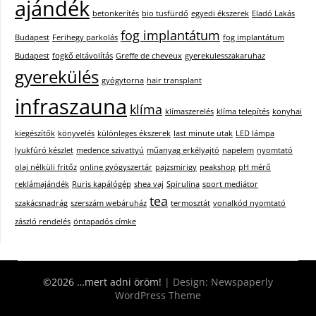
ajándék
betonkerítés
bio tusfürdő
egyedi ékszerek
Eladó Lakás
fog implantátum
Budapest
Ferihegy parkolás
fog implantátum
Budapest
fogkő eltávolítás
Greffe de cheveux
gyerekulesszakaruhaz
gyerekülés
gyógytorna
hair transplant
infraszauna
klíma
klímaszerelés
klíma telepítés
konyhai
kiegészítők
könyvelés
különleges ékszerek
last minute utak
LED lámpa
lyukfúró készlet
medence szivattyú
műanyag erkélyajtó
napelem
nyomtató
olaj nélküli fritőz
online gyógyszertár
pajzsmirigy
peakshop
pH mérő
reklámajándék
Ruris kapálógép
shea vaj
Spirulina
sport mediátor
tea
szakácsnadrág
szerszám webáruház
termosztát
vonalkód nyomtató
zászló rendelés
öntapadós címke
©2026 …mert adni öröm!
| Design:
Newspaperly
WordPress Theme