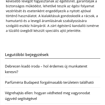
kevesebb levegőt fogyasztanak az égetésnél, garantálják a
biztonságos működést, lehetővé teszik az égési folyamat
vezérlését és esetenként engedélyezik a nyitott ajtóval
történő használatot. A kialakításuk gondoskodik a rácsok, a
hamutartó és a levegő áramlásának szabályozására
szolgáló eszköz hiányáról. A zárt égésterű kandalló ismérve
a tűzálló üvegből készült speciális ajtó jelenléte.
Legutóbbi bejegyzések
Debrecen kiadó iroda – hol érdemes új munkateret
keresni?
Parfüméria Budapest forgalmasabb területein található
Végrehajtás ellen: hogyan védheted meg vagyonodat
ügyvéd segítségével