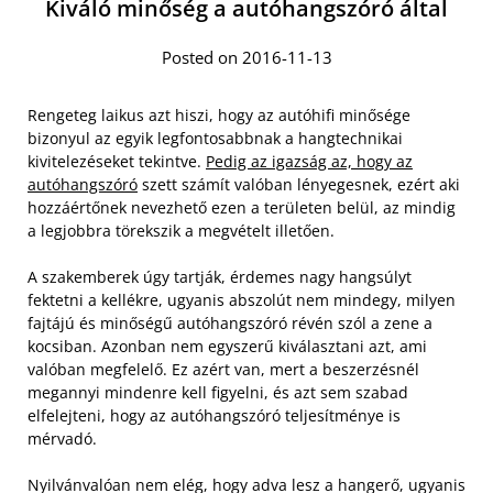
Kiváló minőség a autóhangszóró által
Posted on 2016-11-13
Rengeteg laikus azt hiszi, hogy az autóhifi minősége
bizonyul az egyik legfontosabbnak a hangtechnikai
kivitelezéseket tekintve.
Pedig az igazság az, hogy az
autóhangszóró
szett számít valóban lényegesnek, ezért aki
hozzáértőnek nevezhető ezen a területen belül, az mindig
a legjobbra törekszik a megvételt illetően.
A szakemberek úgy tartják, érdemes nagy hangsúlyt
fektetni a kellékre, ugyanis abszolút nem mindegy, milyen
fajtájú és minőségű autóhangszóró révén szól a zene a
kocsiban. Azonban nem egyszerű kiválasztani azt, ami
valóban megfelelő. Ez azért van, mert a beszerzésnél
megannyi mindenre kell figyelni, és azt sem szabad
elfelejteni, hogy az autóhangszóró teljesítménye is
mérvadó.
Nyilvánvalóan nem elég, hogy adva lesz a hangerő, ugyanis