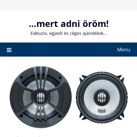
Skip
to
content
…mert adni öröm!
Exkluzív, egyedi és céges ajándékok…
Menu