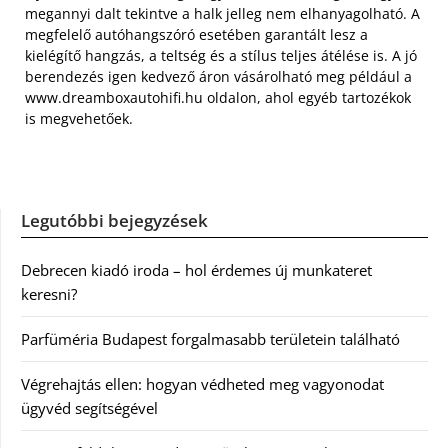
megannyi dalt tekintve a halk jelleg nem elhanyagolható. A
megfelelő autóhangszóró esetében garantált lesz a
kielégítő hangzás, a teltség és a stílus teljes átélése is. A jó
berendezés igen kedvező áron vásárolható meg például a
www.dreamboxautohifi.hu oldalon, ahol egyéb tartozékok
is megvehetőek.
Legutóbbi bejegyzések
Debrecen kiadó iroda – hol érdemes új munkateret
keresni?
Parfüméria Budapest forgalmasabb területein található
Végrehajtás ellen: hogyan védheted meg vagyonodat
ügyvéd segítségével