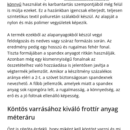
könnyű
használat és karbantartás szempontjából még felül
is múlja ezeket. Ez a hazánkban igencsak elterjedt, teljesen
szintetikus textil poliuretán szálakból készül. Az alapját a
nylon és más polimer vegyületek képezik.
A termék ezekből az alapanyagokból készül vegyi
feldolgozás és nedves vagy száraz formázás során. Az
eredmény pedig egy hosszú és rugalmas fehér fonal.
Tiszta formájában a spandex anyagot ritkán használják.
Azonban még egy kismennyiségű fonalnak az
összetételhez való hozzáadása is jelentősen javítja a
végtermék jellemzőit. Amikor a készítmény százalékos
aránya eléri a 2-t, a szövet biztonságosan spandexnek
nevezhető. A főbb jellemzők, amelyek miatt a spandex
anyag sok rajongóra lelt, a rugalmasság, a könnyedség, az
erő és a jó foltnak ellenálló képesség.
Köntös varrásához kiváló frottír anyag
méteráru
Önt is régóta érdekli, hogy miként kell köntöst varrni és mi