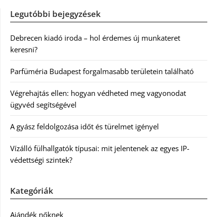
Legutóbbi bejegyzések
Debrecen kiadó iroda – hol érdemes új munkateret
keresni?
Parfüméria Budapest forgalmasabb területein található
Végrehajtás ellen: hogyan védheted meg vagyonodat
ügyvéd segítségével
A gyász feldolgozása időt és türelmet igényel
Vízálló fülhallgatók típusai: mit jelentenek az egyes IP-
védettségi szintek?
Kategóriák
Ajándék nőknek