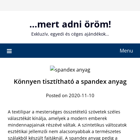
Skip
to
content
…mert adni öröm!
Exkluzív, egyedi és céges ajándékok…
Menu
Könnyen tisztítható a spandex anyag
Posted on 2020-11-10
A textilipar a mesterséges összetételű szövetek széles
választékát kínálja, amelyek a modern emberek
mindennapjainak részévé váltak. A szintetikus változatok
esztétikai jellemzői nem alacsonyabbak a természetes
szálakból készült fajtáknál. A
spandex anyag pedig a