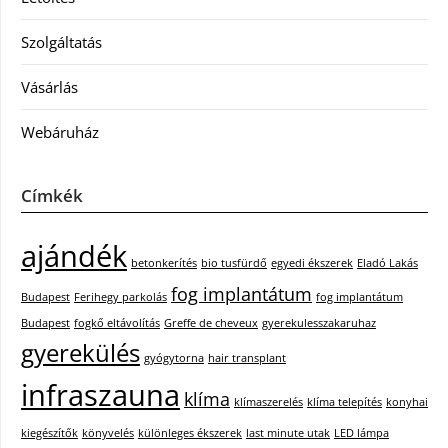
Szolgáltatás
Vásárlás
Webáruház
Címkék
ajándék
betonkerítés
bio tusfürdő
egyedi ékszerek
Eladó Lakás
fog implantátum
Budapest
Ferihegy parkolás
fog implantátum
Budapest
fogkő eltávolítás
Greffe de cheveux
gyerekulesszakaruhaz
gyerekülés
gyógytorna
hair transplant
infraszauna
klíma
klímaszerelés
klíma telepítés
konyhai
kiegészítők
könyvelés
különleges ékszerek
last minute utak
LED lámpa