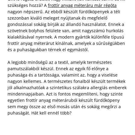
szükséges hozzá? A
frottír anyag méteráru már régóta
nagyon népszerű. Az ebből készült fürdőköpenyek a téli
szezonban kiváló meleget nyújtanak és megfelelő
gondozással sokáig bírják az állandó használatot. Ennek a
szövetnek bolyhos felülete van, amit nagyszámú hurkolás
kialakításával nyernek. A modern gyártók különféle típusú
frottír anyag méterárut kínálnak, amelyek a sűrűségükben
és a puhaságukban térnek el egymástól.
A legjobb minőségű az a textil, amelyik természetes
pamutszálakból készül. Ennek az egyik fő előnye a
puhasága és a tartóssága, valamint az, hogy a viselése
nagyon kellemes. A természetes fonalból készült termékek
jól alkalmazhatóak a szintetikus szálakra allergiás emberek
mindennapjaiban. Azt is fontos megemlíteni, hogy szinte
egyetlen frottír anyag méteráruból készült fürdőköpeny
sem megy össze az első mosás után és sokáig megőrzi a
puhaságát. Hát kell ennél több?