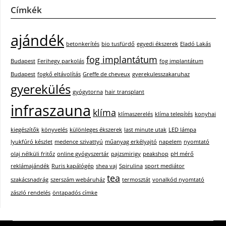
Címkék
ajándék
betonkerítés
bio tusfürdő
egyedi ékszerek
Eladó Lakás
fog implantátum
Budapest
Ferihegy parkolás
fog implantátum
Budapest
fogkő eltávolítás
Greffe de cheveux
gyerekulesszakaruhaz
gyerekülés
gyógytorna
hair transplant
infraszauna
klíma
klímaszerelés
klíma telepítés
konyhai
kiegészítők
könyvelés
különleges ékszerek
last minute utak
LED lámpa
lyukfúró készlet
medence szivattyú
műanyag erkélyajtó
napelem
nyomtató
olaj nélküli fritőz
online gyógyszertár
pajzsmirigy
peakshop
pH mérő
reklámajándék
Ruris kapálógép
shea vaj
Spirulina
sport mediátor
tea
szakácsnadrág
szerszám webáruház
termosztát
vonalkód nyomtató
zászló rendelés
öntapadós címke