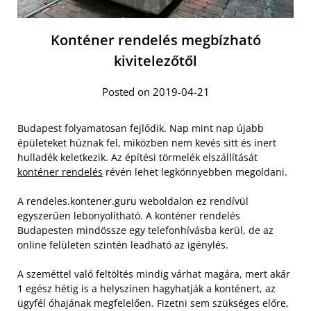
Konténer rendelés megbízható
kivitelezőtől
Posted on 2019-04-21
Budapest folyamatosan fejlődik. Nap mint nap újabb
épületeket húznak fel, miközben nem kevés sitt és inert
hulladék keletkezik. Az építési törmelék elszállítását
konténer rendelés
révén lehet legkönnyebben megoldani.
A rendeles.kontener.guru weboldalon ez rendívül
egyszerűen lebonyolítható. A konténer rendelés
Budapesten mindössze egy telefonhívásba kerül, de az
online felületen szintén leadható az igénylés.
A szeméttel való feltöltés mindig várhat magára, mert akár
1 egész hétig is a helyszínen hagyhatják a konténert, az
ügyfél óhajának megfelelően. Fizetni sem szükséges előre,