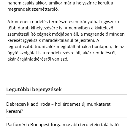
hanem csakis akkor, amikor már a helyszínre került a
megrendelt szeméttároló.
A konténer rendelés természetesen irányulhat egyszerre
több darab kihelyezésére is. Amennyiben a kivitelező
szemétszállító cégnek módjában áll, a megrendelő minden
kérését igyekszik maradéktalanul teljesíteni. A
legfontosabb tudnivalók megtalálhatóak a honlapon, de az
ügyfélszolgálat is a rendelkezésre áll, akár rendelésről,
akár árajánlatkérésről van szó.
Legutóbbi bejegyzések
Debrecen kiadó iroda – hol érdemes új munkateret
keresni?
Parfüméria Budapest forgalmasabb területein található