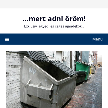
Skip
to
content
…mert adni öröm!
Exkluzív, egyedi és céges ajándékok…
Menu