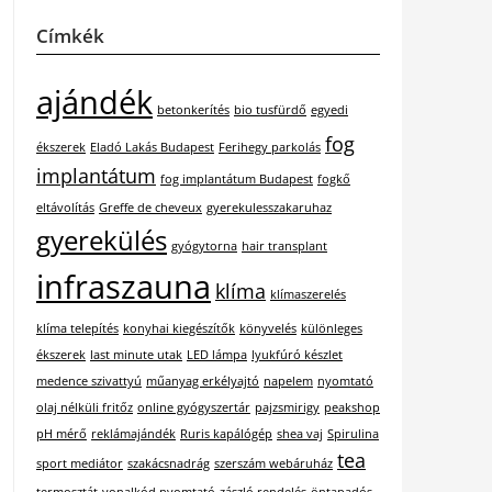
Címkék
ajándék
betonkerítés
bio tusfürdő
egyedi
fog
ékszerek
Eladó Lakás Budapest
Ferihegy parkolás
implantátum
fog implantátum Budapest
fogkő
eltávolítás
Greffe de cheveux
gyerekulesszakaruhaz
gyerekülés
gyógytorna
hair transplant
infraszauna
klíma
klímaszerelés
klíma telepítés
konyhai kiegészítők
könyvelés
különleges
ékszerek
last minute utak
LED lámpa
lyukfúró készlet
medence szivattyú
műanyag erkélyajtó
napelem
nyomtató
olaj nélküli fritőz
online gyógyszertár
pajzsmirigy
peakshop
pH mérő
reklámajándék
Ruris kapálógép
shea vaj
Spirulina
tea
sport mediátor
szakácsnadrág
szerszám webáruház