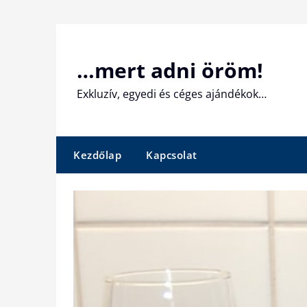
Skip
to
content
…mert adni öröm!
Exkluzív, egyedi és céges ajándékok…
Kezdőlap
Kapcsolat