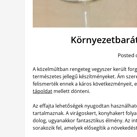
Környezetbará
Posted 
A közelmúltban rengeteg vegyszer került for
természetes jellegű készítményeket. Ám szer
felismerték ennek a káros következményeit, 
tápoldat
mellett dönteni.
Az effajta lehetőségek nyugodtan használha
tartalmaznak. A virágoskert, konyhakert foly
dolog, ugyanakkor fantasztikus élmény. Az in
sorakozik fel, amelyek elősegítik a növekedést,