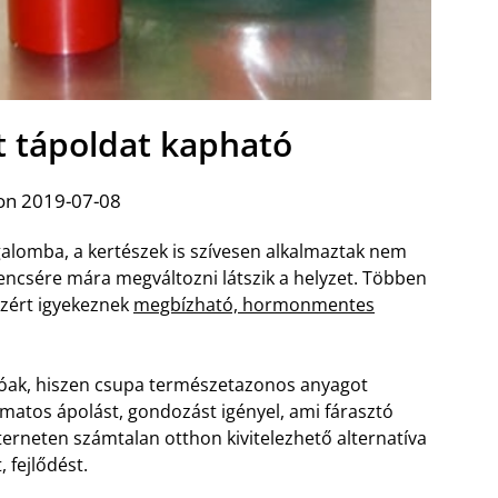
t tápoldat kapható
on 2019-07-08
galomba, a kertészek is szívesen alkalmaztak nem
encsére mára megváltozni látszik a helyzet. Többen
ezért igyekeznek
megbízható, hormonmentes
tóak, hiszen csupa természetazonos anyagot
amatos ápolást, gondozást igényel, ami fárasztó
terneten számtalan otthon kivitelezhető alternatíva
 fejlődést.