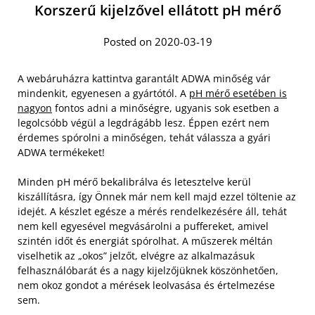
Korszerű kijelzővel ellátott pH mérő
Posted on 2020-03-19
A webáruházra kattintva garantált ADWA minőség vár
mindenkit, egyenesen a gyártótól. A
pH mérő esetében is
nagyon
fontos adni a minőségre, ugyanis sok esetben a
legolcsóbb végül a legdrágább lesz. Éppen ezért nem
érdemes spórolni a minőségen, tehát válassza a gyári
ADWA termékeket!
Minden pH mérő bekalibrálva és letesztelve kerül
kiszállításra, így Önnek már nem kell majd ezzel töltenie az
idejét. A készlet egésze a mérés rendelkezésére áll, tehát
nem kell egyesével megvásárolni a puffereket, amivel
szintén időt és energiát spórolhat. A műszerek méltán
viselhetik az „okos” jelzőt, elvégre az alkalmazásuk
felhasználóbarát és a nagy kijelzőjüknek köszönhetően,
nem okoz gondot a mérések leolvasása és értelmezése
sem.