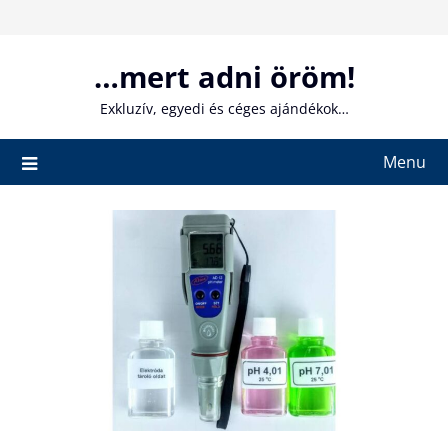
Skip
to
content
…mert adni öröm!
Exkluzív, egyedi és céges ajándékok…
Menu