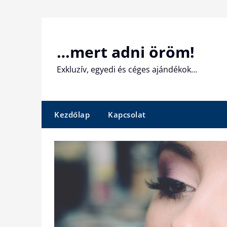
Skip
to
content
…mert adni öröm!
Exkluzív, egyedi és céges ajándékok…
Kezdőlap
Kapcsolat