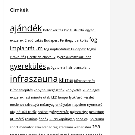
Címkék
ajándék
betonkerítés
bio tusfürdő
egyedi
fog
ékszerek
Eladó Lakás Budapest
Ferihegy parkolás
implantátum
fog implantátum Budapest
fogkő
eltávolítás
Greffe de cheveux
gyerekulesszakaruhaz
gyerekülés
gyógytorna
hair transplant
infraszauna
klíma
klímaszerelés
klíma telepítés
konyhai kiegészítők
könyvelés
különleges
ékszerek
last minute utak
LED lámpa
lyukfúró készlet
medence szivattyú
műanyag erkélyajtó
napelem
nyomtató
olaj nélküli fritőz
online gyógyszertár
pajzsmirigy
peakshop
pH mérő
reklámajándék
Ruris kapálógép
shea vaj
Spirulina
tea
sport mediátor
szakácsnadrág
szerszám webáruház