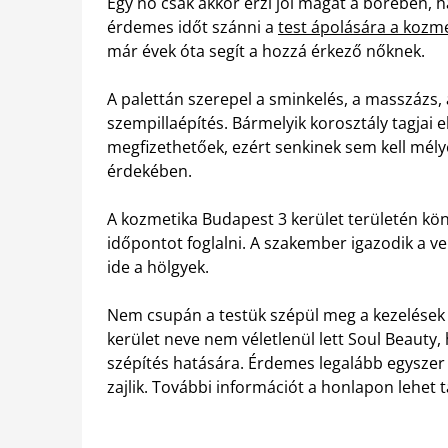
Egy nő csak akkor érzi jól magát a bőrében, h
érdemes időt szánni a
test ápolására a kozm
már évek óta segít a hozzá érkező nőknek.
A palettán szerepel a sminkelés, a masszázs,
szempillaépítés. Bármelyik korosztály tagjai 
megfizethetőek, ezért senkinek sem kell mély
érdekében.
A kozmetika Budapest 3 kerület területén kön
időpontot foglalni. A szakember igazodik a v
ide a hölgyek.
Nem csupán a testük szépül meg a kezelések a
kerület neve nem véletlenül lett Soul Beauty
szépítés hatására. Érdemes legalább egyszer 
zajlik. További információt a honlapon lehet ta