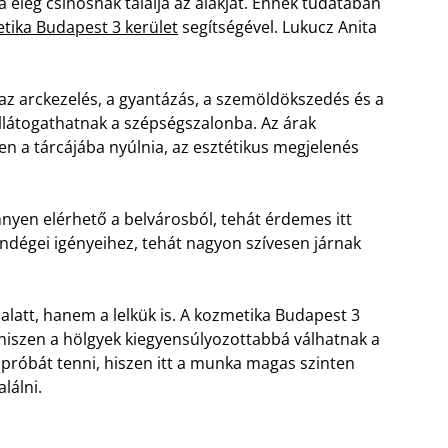
a elég csinosnak találja az alakját. Ennek tudatában
etika Budapest 3 kerület
segítségével. Lukucz Anita
 az arckezelés, a gyantázás, a szemöldökszedés és a
ellátogathatnak a szépségszalonba. Az árak
en a tárcájába nyúlnia, az esztétikus megjelenés
nyen elérhető a belvárosból, tehát érdemes itt
endégei igényeihez, tehát nagyon szívesen járnak
latt, hanem a lelkük is. A kozmetika Budapest 3
, hiszen a hölgyek kiegyensúlyozottabbá válhatnak a
próbát tenni, hiszen itt a munka magas szinten
lálni.