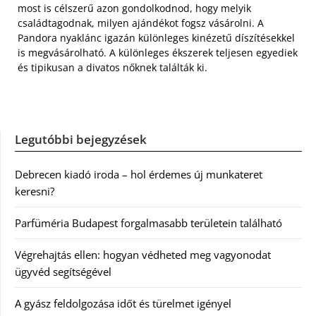
most is célszerű azon gondolkodnod, hogy melyik
családtagodnak, milyen ajándékot fogsz vásárolni. A
Pandora nyaklánc igazán különleges kinézetű díszítésekkel
is megvásárolható. A különleges ékszerek teljesen egyediek
és tipikusan a divatos nőknek találták ki.
Legutóbbi bejegyzések
Debrecen kiadó iroda – hol érdemes új munkateret
keresni?
Parfüméria Budapest forgalmasabb területein található
Végrehajtás ellen: hogyan védheted meg vagyonodat
ügyvéd segítségével
A gyász feldolgozása időt és türelmet igényel