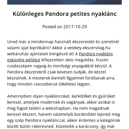
Különleges Pandora petites nyaklánc
Posted on 2017-10-29
Unod már a mindennap használt ékszereidet és szeretnél
valami újat kipróbálni? Akkor a velekey-ekszervilag.hu
webáruház ajánlatait böngészd át! A
Pandora nyaklánc
esküvőre például
kifejezetten okos megoldás, hiszen
csodaszépen ragyog és minőségi anyagokból készül. A
Pandora ékszerekről csak kevesen tudják, de kézzel
készülnek. A mesterek kiemelt figyelmet fordítanak arra,
hogy minden csecsebecse tökéletes legyen.
Amennyiben olyan nyakláncokat, karkötőket és gyűrűket
keresel, amelyek modernek és vagányak, akkor azokat is
meg fogod találni a webshopban. Ha nem magadnak
keresel ékszert, hanem valamelyik barátnődet lepnéd meg
egy szép Pandora nyaklánccal, akkor érdemes a kategóriák
között külön rákeresned. Közeledik a karácsony, így már