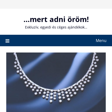
Skip
to
content
…mert adni öröm!
Exkluzív, egyedi és céges ajándékok…
Menu