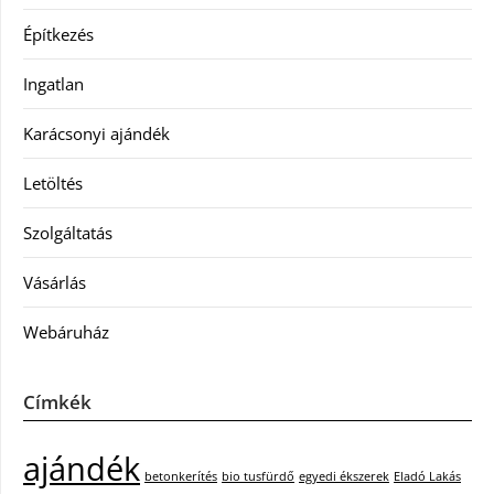
Építkezés
Ingatlan
Karácsonyi ajándék
Letöltés
Szolgáltatás
Vásárlás
Webáruház
Címkék
ajándék
betonkerítés
bio tusfürdő
egyedi ékszerek
Eladó Lakás