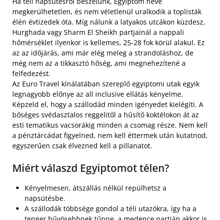
Ha téli napsütésről beszélünk, Egyiptom neve
megkerülhetetlen, és nem véletlenül uralkodik a toplisták
élén évtizedek óta. Míg nálunk a latyakos utcákon küzdesz,
Hurghada vagy Sharm El Sheikh partjainál a nappali
hőmérséklet ilyenkor is kellemes, 25-28 fok körül alakul. Ez
az az időjárás, ami már elég meleg a strandoláshoz, de
még nem az a tikkasztó hőség, ami megnehezítené a
felfedezést.
Az Euro Travel kínálatában szereplő egyiptomi utak egyik
legnagyobb előnye az all inclusive ellátás kényelme.
Képzeld el, hogy a szállodád minden igényedet kielégíti. A
bőséges svédasztalos reggelitől a hűsítő koktélokon át az
esti tematikus vacsorákig minden a csomag része. Nem kell
a pénztárcádat figyelned, nem kell éttermek után kutatnod,
egyszerűen csak élvezned kell a pillanatot.
Miért válaszd Egyiptomot télen?
Kényelmesen, átszállás nélkül repülhetsz a
napsütésbe.
A szállodák többsége gondol a téli utazókra, így ha a
tenger hűvösebbnek tűnne, a medence partján akkor is