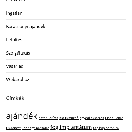
Ingatlan
Karácsonyi ajándék
Letöltés
Szolgáltatás
Vásárlás
Webáruház
Címkék
ajándék
betonkerítés
bio tusfürdő
egyedi ékszerek
Eladó Lakás
fog implantátum
Budapest
Ferihegy parkolás
fog implantátum