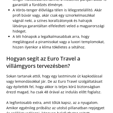
garantált a fürdőzés élménye.
A Vörös-tenger élővilága télen is lélegzetelállító. Akár
profi búvár vagy, akár csak egy sznorkelmaszkkal
vágnál neki, a színes korallzátonyok és halrajok
látványa garantáltan elfeledteti veled a magyarországi
hideget.
A téli hónapok a legalkalmasabbak arra, hogy
meglátogasd a piramisokat vagy a luxori templomokat,
hiszen ilyenkor a klíma tökéletes a sétához.
Hogyan segít az Euro Travel a
villámgyors tervezésben?
Sokan tartanak attól, hogy egy lastminute út kapkodással
vagy lemondásokkal jár. De az Euro Travel szolgáltatásait
úgy építették fel, hogy akkor is teljes körű biztonságban
érezd magad, ha csak 48 órával az indulás előtt foglalsz.
A legfontosabb extra, amit tőlük kapsz, az a nyugalom.
Amikor egyénileg próbálsz az utolsó pillanatban repjegyet