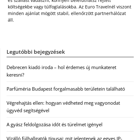
és szállást vadászni, könnyen belefuthatsz rejtett
költségekbe vagy túlfoglalásokba. Az Euro Travelnél viszont
minden ajánlat mögött stabil, ellenőrzött partnerhálózat
áll.
Legutóbbi bejegyzések
Debrecen kiadó iroda – hol érdemes új munkateret
keresni?
Parfüméria Budapest forgalmasabb területein található
Végrehajtás ellen: hogyan védheted meg vagyonodat
ügyvéd segítségével
A gyász feldolgozása időt és türelmet igényel
Vízálló fülhallgatók típusai: mit jelentenek az egyes IP-