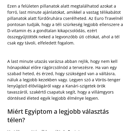
Ezen a felületen pillanatok alatt megtalálhatod azokat a
forró, last minute ajánlatokat, amikkel a vastag télikabátot
pillanatok alatt fürdőruhára cserélheted. Az Euro Travelnél
pontosan tudják, hogy a téli szürkeség legjobb ellenszere a
D-vitamin és a gondtalan kikapcsolódás, ezért
összegyűjtötték neked a legvonzóbb úti célokat, ahol a tél
csak egy távoli, elfeledett fogalom.
A last minute utazás varázsa abban rejlik, hogy nem kell
hónapokkal előre rágörcsölnöd a tervezésre. Ha van egy
szabad heted, és érzed, hogy szükséged van a váltásra,
náluk a legjobb kezekben vagy. Legyen szó a Vörös-tenger
lenyűgöző élővilágáról vagy a Kanári-szigetek örök
tavaszáról, szakértő csapatuk segít, hogy a villámgyors
döntésed életed egyik legjobb élménye legyen.
Miért Egyiptom a legjobb választás
télen?