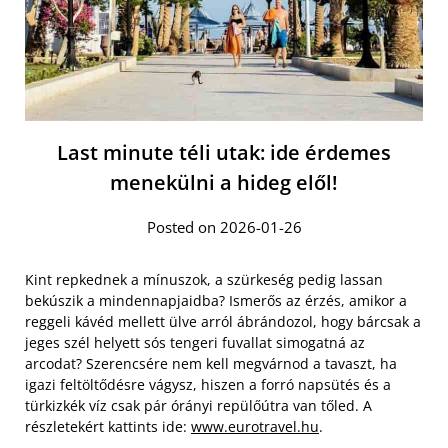
Last minute téli utak: ide érdemes
menekülni a hideg elől!
Posted on 2026-01-26
Kint repkednek a mínuszok, a szürkeség pedig lassan
bekúszik a mindennapjaidba? Ismerős az érzés, amikor a
reggeli kávéd mellett ülve arról ábrándozol, hogy bárcsak a
jeges szél helyett sós tengeri fuvallat simogatná az
arcodat? Szerencsére nem kell megvárnod a tavaszt, ha
igazi feltöltődésre vágysz, hiszen a forró napsütés és a
türkizkék víz csak pár órányi repülőútra van tőled. A
részletekért kattints ide:
www.eurotravel.hu
.