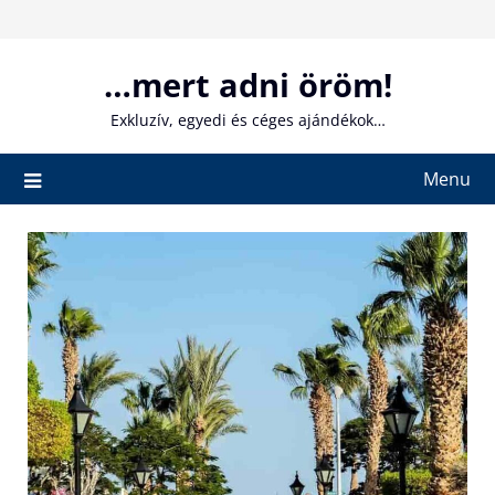
Skip
to
content
…mert adni öröm!
Exkluzív, egyedi és céges ajándékok…
Menu