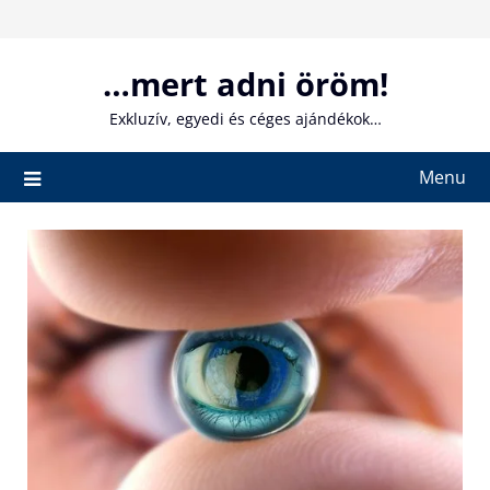
Skip
to
content
…mert adni öröm!
Exkluzív, egyedi és céges ajándékok…
Menu