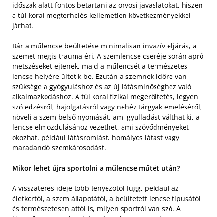
időszak alatt fontos betartani az orvosi javaslatokat, hiszen
a túl korai megterhelés kellemetlen következményekkel
járhat.
Bár a műlencse beültetése minimálisan invazív eljárás, a
szemet mégis trauma éri. A szemlencse cseréje során apró
metszéseket ejtenek, majd a műlencsét a természetes
lencse helyére ültetik be. Ezután a szemnek időre van
szüksége a gyógyuláshoz és az új látásminőséghez való
alkalmazkodáshoz. A túl korai fizikai megerőltetés, legyen
szó edzésről, hajolgatásról vagy nehéz tárgyak emeléséről,
növeli a szem belső nyomását, ami gyulladást válthat ki, a
lencse elmozdulásához vezethet, ami szövődményeket
okozhat, például látásromlást, homályos látást vagy
maradandó szemkárosodást.
Mikor lehet újra sportolni a műlencse műtét után?
A visszatérés ideje több tényezőtől függ, például az
életkortól, a szem állapotától, a beültetett lencse típusától
és természetesen attól is, milyen sportról van szó. A