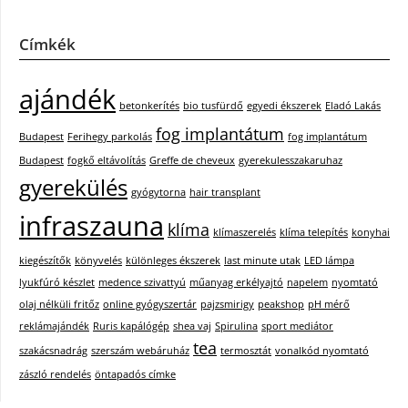
Címkék
ajándék
betonkerítés
bio tusfürdő
egyedi ékszerek
Eladó Lakás
fog implantátum
Budapest
Ferihegy parkolás
fog implantátum
Budapest
fogkő eltávolítás
Greffe de cheveux
gyerekulesszakaruhaz
gyerekülés
gyógytorna
hair transplant
infraszauna
klíma
klímaszerelés
klíma telepítés
konyhai
kiegészítők
könyvelés
különleges ékszerek
last minute utak
LED lámpa
lyukfúró készlet
medence szivattyú
műanyag erkélyajtó
napelem
nyomtató
olaj nélküli fritőz
online gyógyszertár
pajzsmirigy
peakshop
pH mérő
reklámajándék
Ruris kapálógép
shea vaj
Spirulina
sport mediátor
tea
szakácsnadrág
szerszám webáruház
termosztát
vonalkód nyomtató
zászló rendelés
öntapadós címke