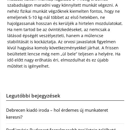
szabadságon maradni vagy könnyített munkát végezni. A
nehéz fizikai munkát végzőknek kiemelten fontos, hogy ne
emeljenek 5-10 kg-nál többet az első hetekben, ne
hajolgassanak hosszan és kerüljék a hirtelen mozdulatokat.
Ha nem tartod be az óvintézkedéseket, az nemcsak a
látásod épségét veszélyezteti, hanem a műlencse
stabilitását is kockáztatja. Az orvosi javaslatok figyelmen
kívül hagyása komoly következményekkel járhat. A frissen
beültetett lencse még nem „ül bele” teljesen a helyére. Ha
idő előtt nagy erőhatás éri, elmozdulhat és ez újabb
műtétet is igényelhet.
Legutóbbi bejegyzések
Debrecen kiadó iroda – hol érdemes új munkateret
keresni?
Parfüméria Budapest forgalmasabb területein található