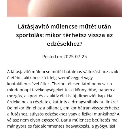
Látásjavító műlencse műtét után
sportolás: mikor térhetsz vissza az
edzésekhez?
Posted on 2025-07-25
A látásjavító műlencse műtét hatalmas változást hoz azok
életébe, akik hosszú ideig szemüveggel vagy
kontaktlencsével éltek. Tisztán, élesen látni nemcsak a
mindennapi tevékenységeket teszi könnyebbé, hanem a
mozgás, a sport és az aktív élet is új dimenziót kap. Ha
érdekelnek a részletek, kattints a
drnagymihaly.hu
linkre!
De mikor jön el az a pillanat, amikor bátran visszatérhetsz
a futáshoz, súlyzós edzésekhez vagy a fizikai munkához? A
válasz nem olyan egyszerű. Bár a műlencse beültetés ma
már gyors és fájdalommentes beavatkozás, a gyógyulási