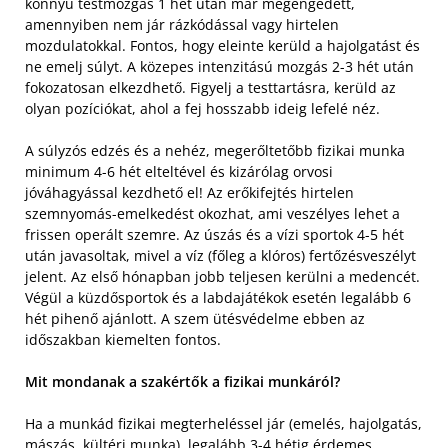
könnyű testmozgás 1 hét után már megengedett,
amennyiben nem jár rázkódással vagy hirtelen
mozdulatokkal. Fontos, hogy eleinte kerüld a hajolgatást és
ne emelj súlyt. A közepes intenzitású mozgás 2-3 hét után
fokozatosan elkezdhető. Figyelj a testtartásra, kerüld az
olyan pozíciókat, ahol a fej hosszabb ideig lefelé néz.
A súlyzós edzés és a nehéz, megerőltetőbb fizikai munka
minimum 4-6 hét elteltével és kizárólag orvosi
jóváhagyással kezdhető el! Az erőkifejtés hirtelen
szemnyomás-emelkedést okozhat, ami veszélyes lehet a
frissen operált szemre. Az úszás és a vízi sportok 4-5 hét
után javasoltak, mivel a víz (főleg a klóros) fertőzésveszélyt
jelent. Az első hónapban jobb teljesen kerülni a medencét.
Végül a küzdősportok és a labdajátékok esetén legalább 6
hét pihenő ajánlott. A szem ütésvédelme ebben az
időszakban kiemelten fontos.
Mit mondanak a szakértők a fizikai munkáról?
Ha a munkád fizikai megterheléssel jár (emelés, hajolgatás,
mászás, kültéri munka), legalább 3-4 hétig érdemes