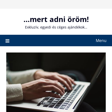
Skip
to
content
…mert adni öröm!
Exkluzív, egyedi és céges ajándékok…
Menu