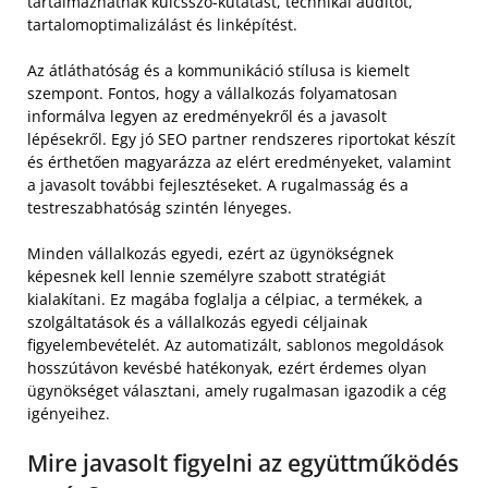
tartalmazhatnak kulcsszó-kutatást, technikai auditot,
tartalomoptimalizálást és linképítést.
Az átláthatóság és a kommunikáció stílusa is kiemelt
szempont. Fontos, hogy a vállalkozás folyamatosan
informálva legyen az eredményekről és a javasolt
lépésekről. Egy jó SEO partner rendszeres riportokat készít
és érthetően magyarázza az elért eredményeket, valamint
a javasolt további fejlesztéseket. A rugalmasság és a
testreszabhatóság szintén lényeges.
Minden vállalkozás egyedi, ezért az ügynökségnek
képesnek kell lennie személyre szabott stratégiát
kialakítani. Ez magába foglalja a célpiac, a termékek, a
szolgáltatások és a vállalkozás egyedi céljainak
figyelembevételét. Az automatizált, sablonos megoldások
hosszútávon kevésbé hatékonyak, ezért érdemes olyan
ügynökséget választani, amely rugalmasan igazodik a cég
igényeihez.
Mire javasolt figyelni az együttműködés