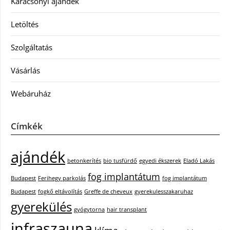
Karácsonyi ajándék
Letöltés
Szolgáltatás
Vásárlás
Webáruház
Címkék
ajándék
betonkerítés
bio tusfürdő
egyedi ékszerek
Eladó Lakás
fog implantátum
Budapest
Ferihegy parkolás
fog implantátum
Budapest
fogkő eltávolítás
Greffe de cheveux
gyerekulesszakaruhaz
gyerekülés
gyógytorna
hair transplant
infraszauna