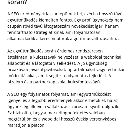
során?
A SEO eredmények lassan épülnek fel, ezért a hosszú távú
együttműködés kiemelten fontos. Egy profi ügynökség nem
csupán rövid távú látogatószám növekedést ígér, hanem
fenntartható stratégiát kínál, ami folyamatosan
alkalmazkodik a keresőmotorok algoritmusváltozásaihoz.
Az együttműködés során érdemes rendszeresen
áttekinteni a kulcsszavak helyezését, a weboldal technikai
állapotát és a látogatói viselkedést. A jó ügynökség
proaktívan javasol javításokat, új tartalmakat vagy technikai
módosításokat, amik segítik a folyamatos fejlődést. A
bizalom és a partnerkapcsolat kulcsfontosságú.
A SEO egy folyamatos folyamat, ami együttműködést
igényel és a legjobb eredmények akkor érhetők el, ha az
ügynökség, illetve a vállalkozás szorosan együtt dolgozik.
Ez biztosítja, hogy a marketingbefektetés valóban
megtérüljön és a weboldal hosszú évekig versenyképes
maradjon a piacon.