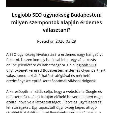
Legjobb SEO ügynökség Budapesten:
milyen szempontok alapján érdemes
választani?
Posted on 2026-03-29
A SEO ügynökség kiválasztására érdemes nagy hangsúlyt
fektetni, hiszen komoly hatással lehet egy vállalkozás
online jelenlétére és láthatóságára. Ha a l
egjobb SEO
ügynökséget keresed Budapesten
, érdemes olyan partnert
választanod, aki átlátható stratégiával és mérhető
eredményekre épülő keresőoptimalizálással dolgozik.
A keresőoptimalizálás célja, hogy a weboldal a Google és
más keresők találati listáján előkelő helyen jelenjen meg,
ezáltal növelve a látogatottságot, illetve az ügyfélszerzési
lehetőségeket. Egy tapasztalt ügynökség képes átfogó
stratégiát kialakítani, ami figyelembe veszi a célpiacot, a