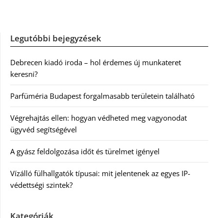
Legutóbbi bejegyzések
Debrecen kiadó iroda – hol érdemes új munkateret
keresni?
Parfüméria Budapest forgalmasabb területein található
Végrehajtás ellen: hogyan védheted meg vagyonodat
ügyvéd segítségével
A gyász feldolgozása időt és türelmet igényel
Vízálló fülhallgatók típusai: mit jelentenek az egyes IP-
védettségi szintek?
Kategóriák