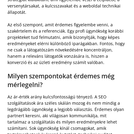
versenytársakat, a kulcsszavakat és a weboldal technikai
állapotát.
Az első szempont, amit érdemes figyelembe venni, a
szakértelem és a referenciák. Egy profi ügynökség korábbi
projekteket tud felmutatni, amik bizonyítják, hogy képes
eredményeket elérni különböző iparágakban. Fontos, hogy
ne csak a látogatószám növekedésére koncentráljon,
hanem a releváns látogatók vonzására is, hiszen a
konverzió és az üzleti eredmény számít valóban.
Milyen szempontokat érdemes még
mérlegelni?
Az ár-érték arány kulcsfontosságú tényező. A SEO
szolgáltatások ára széles skálán mozog és nem mindig a
legdrágább ügynökség a legjobb választás. Érdemes olyan
partnert keresni, aki világosan kommunikálja, mit
tartalmaz a szolgáltatás és milyen eredményekre lehet
számítani. Sok ügynökség kínál csomagokat, amik