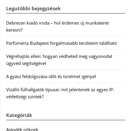
Legutóbbi bejegyzések
Debrecen kiadó iroda – hol érdemes új munkateret
keresni?
Parfüméria Budapest forgalmasabb területein található
Végrehajtás ellen: hogyan védheted meg vagyonodat
ügyvéd segítségével
A gyász feldolgozása időt és türelmet igényel
Vízálló fülhallgatók típusai: mit jelentenek az egyes IP-
védettségi szintek?
Kategóriák
Ajándék nőknek