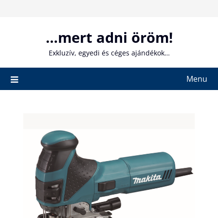
Skip
to
content
…mert adni öröm!
Exkluzív, egyedi és céges ajándékok…
Menu