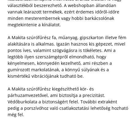
választékból beszerezhető. A webshopban állandóan
vannak leárazott termékek, ezért érdemes időről-időre
minden mesterembernek vagy hobbi barkácsolónak
megtekintenie a kínálatot.
A Makita szúrófűrész fa, műanyag, gipszkarton illetve fém
alakítására is alkalmas. Igazán hasznos kis gépezet, mivel
pontos íves, valamint szögvágásra is tökéletes. Ami a
legtöbb ilyen szerszámgépről elmondható, hogy
kényelmesen, könnyedén kezelhető, ami részben a
gumírozott markolatának, a könnyű súlyának és a
kismértékű vibrációjának tudható be.
A Makita szúrófűrész kiegészíthető kör- és
párhuzamvezetővel, ami biztosítja a precizitást.
Védőburkolata a biztonságért felel. További extraként
pedig a porszívóhoz való csatlakoztatási lehetőség hozható
még fel.