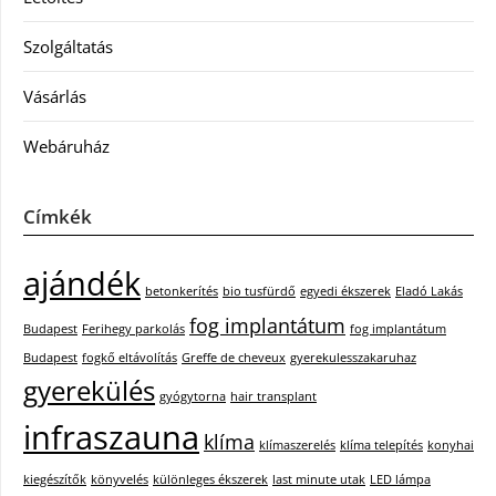
Szolgáltatás
Vásárlás
Webáruház
Címkék
ajándék
betonkerítés
bio tusfürdő
egyedi ékszerek
Eladó Lakás
fog implantátum
Budapest
Ferihegy parkolás
fog implantátum
Budapest
fogkő eltávolítás
Greffe de cheveux
gyerekulesszakaruhaz
gyerekülés
gyógytorna
hair transplant
infraszauna
klíma
klímaszerelés
klíma telepítés
konyhai
kiegészítők
könyvelés
különleges ékszerek
last minute utak
LED lámpa